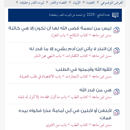
العرض الموضوعي
العقيدة
الإيمان
القضاء والقدر
ثبوت القدر وحقيقته
تراجم الأعلام
عدد النتائج : 2225
في البحث عن (ثبوت القدر وحقيقته)
ليس من نسمة قضى الله لها أن تكون إلا هي كائنة
سنن ابن ماجه > كتاب النكاح > باب العزل
إن النذر لا يأتي ابن آدم بشيء إلا ما قدر له
سنن ابن ماجه > كتاب الكفارات > باب النهي عن النذر
اتقوا الله وأجملوا في الطلب
سنن ابن ماجه > كتاب التجارات > باب الاقتصاد في طلب المعيشة
هي من قدر الله
سنن ابن ماجه > كتاب الطب > باب ما أنزل الله داء إلا أنزل له شفاء
لأبلغن أو لأبلين في أبي أمامة عذرا فكواه بيده
فمات
سنن ابن ماجه > كتاب الطب > باب من اكتوى