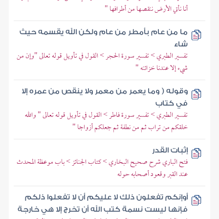
أنا نأتي الأرض ننقصها من أطرافها "
ما من عام بأمطر من عام ولكن الله يقسمه حيث
شاء
تفسير الطبري > تفسير سورة الحجر > القول في تأويل قوله تعالى "وإن من
شيء إلا عندنا خزائنه "
وقوله ( وما يعمر من معمر ولا ينقص من عمره إلا
في كتاب
تفسير الطبري > تفسير سورة فاطر > القول في تأويل قوله تعالى " والله
خلقكم من تراب ثم من نطفة ثم جعلكم أزواجا "
إثبات القدر
فتح الباري شرح صحيح البخاري > كتاب الجنائز > باب موعظة المحدث
عند القبر وقعود أصحابه حوله
أوإنكم تفعلون ذلك لا عليكم أن لا تفعلوا ذلكم
فإنها ليست نسمة كتب الله أن تخرج إلا هي خارجة