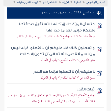
العرض الموضوعي
العقيدة
الإيمان
القضاء والقدر
ثبوت القدر وحقيقته
تراجم الأعلام
عدد النتائج : 2225
في البحث عن (ثبوت القدر وحقيقته)
لا تسأل المرأة طلاق أختها لتستفرغ صحفتها
ولتنكح فإنما لها ما قدر لها
موطأ مالك > كتاب الجامع > باب القدر > النهي عن القول بالقدر
أو تفعلون ذلك فلا عليكم أن لا تفعلوا فإنه ليس
من نسمة قضى الله تعالى أن تكون إلا كانت
سنن الدارمي > كتاب النكاح > باب في العزل
لا عليكم أن لا تفعلوا فإنما هو القدر
سنن الدارمي > كتاب النكاح > باب في العزل
إثبات القدر
الجامع لأحكام القرآن > سورة الرعد > قوله تعالى ولقد استهزئ برسل من
قبلك فأمليت للذين كفروا ثم أخذتهم فكيف كان عقاب