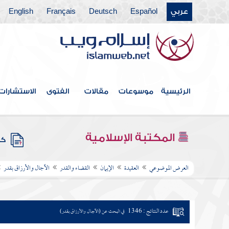
عربي
Español
Deutsch
Français
English
الرئيسية
موسوعات
مقالات
الفتوى
الاستشارات
المكتبة الإسلامية
كتب
العرض الموضوعي
العقيدة
الإيمان
القضاء والقدر
الآجال والأرزاق بقدر
عدد النتائج : 1346
في البحث عن (الآجال والأرزاق بقدر)