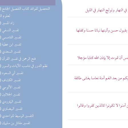
(56) التحص
 النهار وتولج النهار في الليل
لعلوم ال
(55) زاد المسير
 بقبول حسن وأنبتها نباتا حسنا وكفلها
(55) تفسير النسفي
(55) تفسير القاسمي
(55) تفسير ابن عطية
(55) تفسير السعدي
 أن تموت إلا بإذن الله كتابا مؤجلا
(55) فتح الرحمن في تفسير القرآن
(55) نظم الدرر في تناسب الآيات والسور
(55) تفسير أبي السعود
كم من بعد الغم أمنة نعاسا يغشى طائفة
(55) تفسير الكشاف
(55) تفسير الألوسي
(55) تفسير الجلالين
(55) تفسير الماوردي
 آمنوا لا تكونوا كالذين كفروا وقالوا
(55) تفسير البيضاوي
(53) التفسير الوسيط للواحدي
(51) تفسير مقاتل بن سليمان