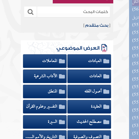
الكل
يل لفوائد كتاب التفصيل الجامع
تنزيل
[
بحث متقدم
]
العرض الموضوعي
العبادات
المعاملات
العادات
الآداب الشرعية
أصول الفقه
المنطق
العقيدة
التفسير وعلوم القرآن
مصطلح الحديث
السيرة
التصوف والصوفية
التاريخ والأمم السابقة