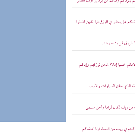
م يتوفاكم ومنكم من يرد إلى أرذل العمر
ضكم على بعض في الرزق فما الذين فضلوا
 الرزق لمن يشاء ويقدر
ولادكم خشية إملاق نحن نرزقهم وإياكم
 الله الذي خلق السماوات والأرض
قت من ربك لكان لزاما وأجل مسمى
 كنتم في ريب من البعث فإنا خلقناكم