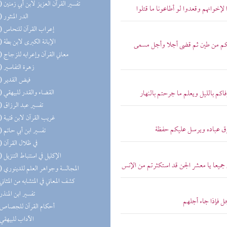
(51) تفسير القرآن العزيز لابن أبي زمنين
لإخوانهم وقعدوا لو أطاعونا ما قتلوا
(45) الدر المنثور
(43) إعراب القرآن للنحاس
(35) الإبانة الكبرى لابن بطة
خلقكم من طين ثم قضى أجلا وأجل مسمى
(31) معاني القرآن وإعرابه للزجاج
(31) زهرة التفاسير
(25) فيض القدير
(25) القضاء والقدر للبيهقي
اكم بالليل ويعلم ما جرحتم بالنهار
(24) تفسير عبد الرزاق
(23) غريب القرآن لابن قتيبة
 فوق عباده ويرسل عليكم حفظة
(21) تفسير ابن أبي حاتم
(17) في ظلال القرآن
(15) الإكليل في استنباط التنزيل
 جميعا يا معشر الجن قد استكثرتم من الإنس
(11) المجالسة وجواهر العلم للدينوري
(9) كشف المعاني في المتشابه من المثاني
(6) تفسير ابن المنذر
ل فإذا جاء أجلهم
(6) أحكام القرآن للجصاص
(4) الآداب للبيهقي