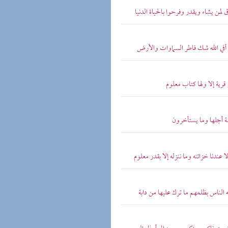
لمن يشاء ويقدر وفرحوا بالحياة الدنيا
 أفي الله شك فاطر السماوات والأرض
قرية إلا ولها كتاب معلوم
مة أجلها وما يستأخرون
عندنا خزائنه وما ننزله إلا بقدر معلوم
 الناس بظلمهم ما ترك عليها من دابة