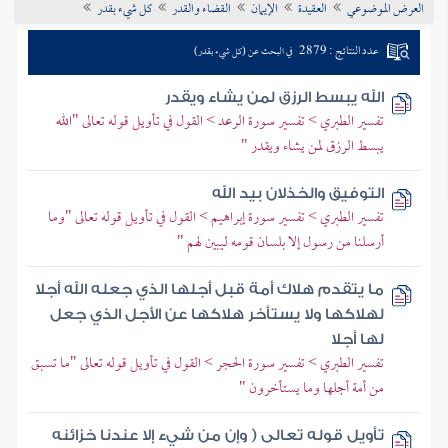
العرض الموضوعي
العقيدة
الإيمان
القضاء والقدر
كل شيء بقدر
تراجم الأعلام
عدد النتائج : 2879
في البحث عن (كل شيء بقدر)
الله يبسط الرزق لمن يشاء ويقدر
تفسير الطبري > تفسير سورة الرعد > القول في تأويل قوله تعالى "الله
يبسط الرزق لمن يشاء ويقدر "
التوفيق والخذلان بيد الله
تفسير الطبري > تفسير سورة إبراهيم > القول في تأويل قوله تعالى "وما
أرسلنا من رسول إلا بلسان قومه ليبين لهم "
ما يتقدم هلاك أمة قبل أجلها الذي جعله الله أجلا
لهلاكها ولا يستأخر هلاكها عن الأجل الذي جعل
لها أجلا
تفسير الطبري > تفسير سورة الحجر > القول في تأويل قوله تعالى "ما تسبق
من أمة أجلها وما يستأخرون "
تأويل قوله تعالى ( وإن من شيء إلا عندنا خزائنه