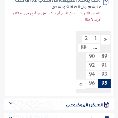
أولئك ينالهم نصيبهم من الكتاب قال ما كتب
عليهم من الضلالة والهدى
القضاء والقدر > باب ذكر البيان أن ما كتب على ابن آدم وجرى به القلم
أدركه لا محالة
2
1
88
...
90
89
92
91
94
93
96
95
العرض الموضوعي