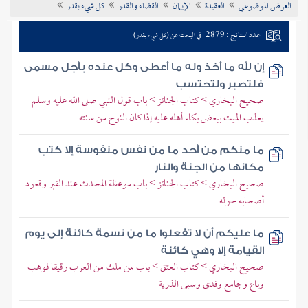
العرض الموضوعي
العقيدة
الإيمان
القضاء والقدر
كل شيء بقدر
تراجم الأعلام
عدد النتائج : 2879
في البحث عن (كل شيء بقدر)
إن لله ما أخذ وله ما أعطى وكل عنده بأجل مسمى
فلتصبر ولتحتسب
صحيح البخاري > كتاب الجنائز > باب قول النبي صلى الله عليه وسلم
يعذب الميت ببعض بكاء أهله عليه إذا كان النوح من سنته
ما منكم من أحد ما من نفس منفوسة إلا كتب
مكانها من الجنة والنار
صحيح البخاري > كتاب الجنائز > باب موعظة المحدث عند القبر وقعود
أصحابه حوله
ما عليكم أن لا تفعلوا ما من نسمة كائنة إلى يوم
القيامة إلا وهي كائنة
صحيح البخاري > كتاب العتق > باب من ملك من العرب رقيقا فوهب
وباع وجامع وفدى وسبى الذرية