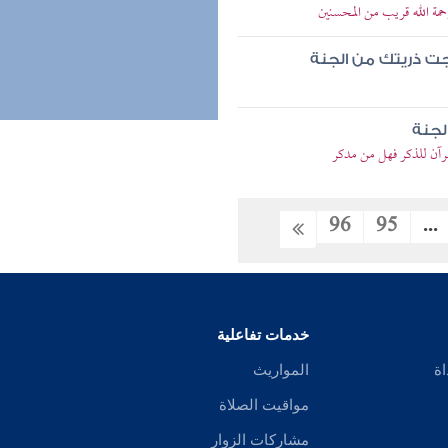
مة الله قريب من المحسنين
ت ذريتك من الجنة
لجنة
رآن للذكر فهل من مدكر
96
95
...
خدمات تفاعلية
اة
المواريث
مواقيت الصلاة
مشاركات الزوار