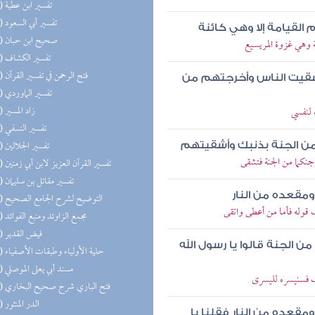
(48) تفسير ابن عطية
(47) تفسير أبي السعود
 القيامة إلا وهي كائنة
(47) صحيح ابن حبان
وهي غزوة المريسيع
(47) تفسير الكشاف
(47) فتح الرحمن في تفسير القرآن
شقيت الناس وأخرجتهم من
(47) تفسير الماوردي
(47) زاد المسير
لنفسي
(47) تفسير النسفي
(47) تفسير الجلالين
من الجنة بذنبك وأشقيتهم
نكما من الجنة فتشقى
(46) تفسير القرآن العزيز لابن أبي زمنين
(45) تفسير مقاتل بن سليمان
مقعده من النار
(42) التوضيح لشرح الجامع الصحيح
قوله فأما من أعطى واتقى
(40) مجمع الزاوئد ومنبع الفوائد
(38) فيض القدير
ن الجنة قالوا يا رسول الله
(37) حلية الأولياء وطبقات الأصفياء
(37) مسند أبي يعلى الموصلي
ب فسنيسره لليسرى
(37) فتح الباري شرح صحيح البخاري
(36) الدر المنثور
قعده من النار فقلنا يا