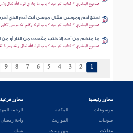
صحيح البخاري > كتاب التوحيد > باب ما جاء في قول الله تعالى إن رح
احتج آدم وموسى فقال موسى أنت آدم الذي أخرج
صحيح البخاري > كتاب التوحيد > باب قوله وكلم الله موسى تكليما
ما منكم من أحد إلا كتب مقعده من النار أو من ا
صحيح البخاري > كتاب التوحيد > باب قول الله تعالى ولقد يسرنا الق
9
8
7
6
5
4
3
2
1
محاور رئيسية
محاور فرعية
موسوعات
المكتبة
الرحمة المهد
صوتيات
المواريث
واحة رمضان
مقالات
بنين وبنات
نسك