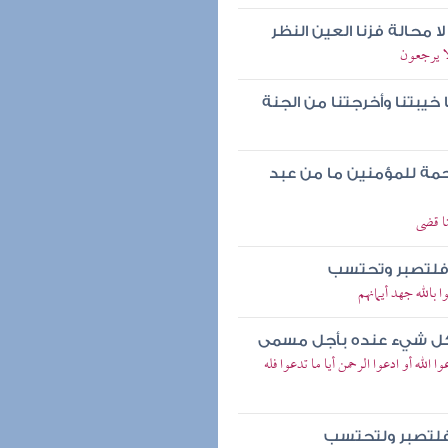
ا محالة فزنا العين النظر
ا يرجعون
خيبتنا وأخرجتنا من الجنة
رحمة للمؤمنين ما من عبد
ا قضى
 فلتصبر وتحتسب
بالله جهد أيمانهم
ى وكل شيء عنده بأجل مسمى
لله أو ادعوا الرحمن أيا ما تدعوا فله
 فلتصبر ولتحتسب