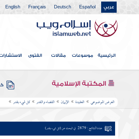
عربي
Español
Deutsch
Français
English
الرئيسية
موسوعات
مقالات
الفتوى
الاستشارات
المكتبة الإسلامية
كتب
العرض الموضوعي
العقيدة
الإيمان
القضاء والقدر
كل شيء بقدر
عدد النتائج : 2879
في البحث عن (كل شيء بقدر)