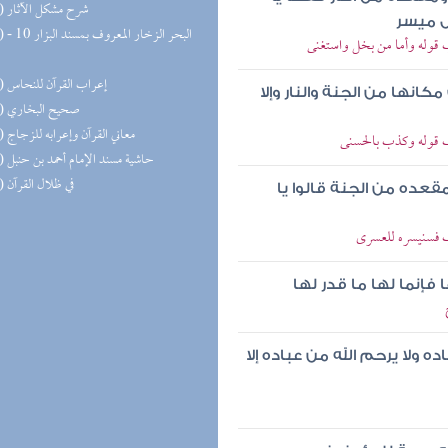
(35) شرح مشكل الآثار
كل ميسر
(34) البحر 
 قوله وأما من بخل واستغنى
(34) إعراب القرآن للنحاس
نها من الجنة والنار وإلا
(30) صحيح البخاري
(27) معاني القرآن وإعرابه للزجاج
ب قوله وكذب بالحسنى
(26) حاشية مسند الإمام أحمد بن حنبل
(26) في ظلال القرآن
قعده من الجنة قالوا يا
ب فسنيسره للعسرى
فإنما لها ما قدر لها
ولا يرحم الله من عباده إلا