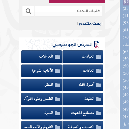
الكل
[
بحث متقدم
]
المهرة بالفوائد المبتكرة من أطراف
عشرة
العرض الموضوعي
العبادات
المعاملات
العادات
الآداب الشرعية
أصول الفقه
المنطق
العقيدة
التفسير وعلوم القرآن
مصطلح الحديث
السيرة
يل لفوائد كتاب التفصيل الجامع
تنزيل
التصوف والصوفية
التاريخ والأمم السابقة