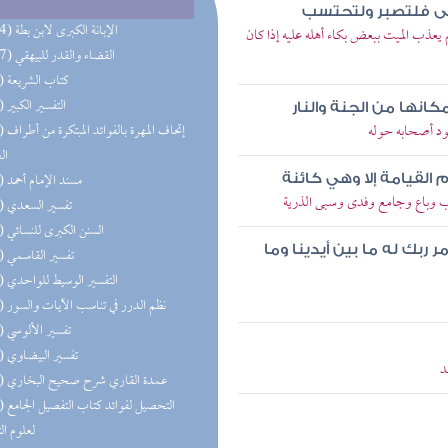
مى فلتصبر ولتحتسب
(254) الإبانة الكبرى لابن بطة
يعذب الميت ببعض بكاء أهله عليه إذا كان
(117) القضاء والقدر للبيهقي
(98) كتاب الشريعة
(81) التفسير الكبير
نها من الجنة والنار
ود أصحابه حوله
(70) إتحاف 
ال
(65) مسند الإمام أحمد
 القيامة إلا وهي كائنة
 وباع وجامع وفدى وسبى الذرية
(50) تفسير السعدي
(50) السنن الكبرى للنسائي
أمر ربك له ما بين أيدينا وما
(50) تفسير القاسمي
(50) التفسير الوسيط للواحدي
(49) نظم الدرر في تناسب الآيات والسور
(49) تفسير الألوسي
(49) تفسير البيضاوي
د
(49) عمدة القاري شرح صحيح البخاري
(48) التحص
لعلوم ال