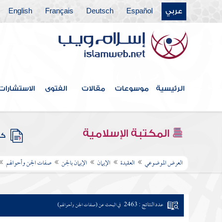
عربي
Español
Deutsch
Français
English
الرئيسية
موسوعات
مقالات
الفتوى
الاستشارات
المكتبة الإسلامية
كتب
العرض الموضوعي
العقيدة
الإيمان
الإيمان بالجن
صفات الجن وأحوالهم
عدد النتائج : 2463
في البحث عن (صفات الجن وأحوالهم)