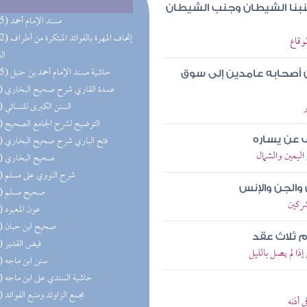
 جنبنا الشيطان وجنب الشيطان
(285) مسند الإمام أحمد
(192) إتحاف المهرة 
وقاع
ال
(165) حاشية مسند الإمام أحمد بن حنبل
 أصحابه عامدين إلى سوق
(81) عمدة القاري شرح صحيح البخاري
(72) السنن الكبرى للنسائي
(70) التوضيح لشرح الجامع الصحيح
(68) فتح الباري شرح صحيح البخاري
ف عن يساره
ليمين والشمال
(62) صحيح البخاري
(59) شرح النووي على مسلم
الجن والإنس
(58) صحيح مسلم
ركين
(57) عون المعبود
(55) صحيح ابن حبان
م ثلاث عقد
(53) فيض القدير
ا لم يصل بالليل
(52) سنن ابن ماجه
(52) حاشية السندي على ابن ماجه
(51) مجمع الزاوئد ومنبع الفوائد
 أذنه