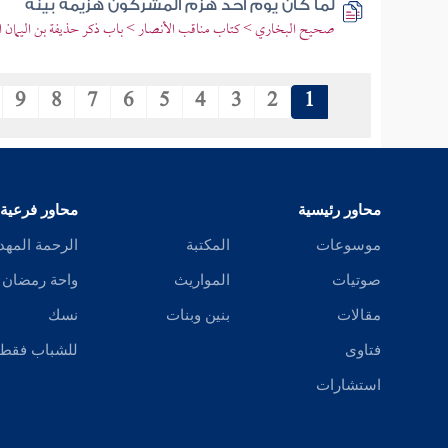
لما كان يوم أحد هزم المشركون هزيمة بينة
صحيح البخاري > كتاب مناقب الأنصار > باب ذكر حذيفة بن اليمان ال
9
8
7
6
5
4
3
2
1
محاور رئيسية
محاور فرعية
موسوعات
المكتبة
الرحمة المهد
صوتيات
المواريث
واحة رمضان
مقالات
بنين وبنات
نسك
فتاوى
للشباب فقط
استشارات