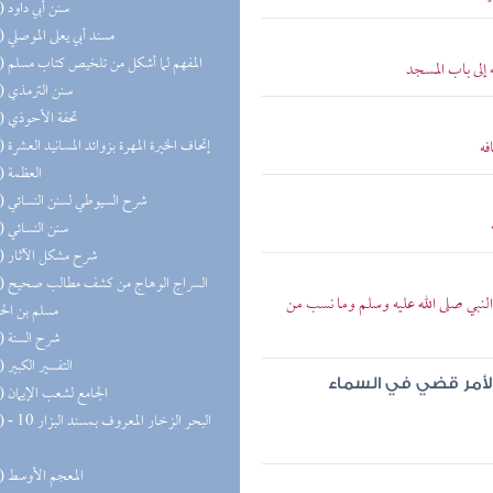
(51) سنن أبي داود
(49) مسند أبي يعلى الموصلي
(46) المفهم لما أشكل من تلخيص كتاب مسلم
لى باب المسجد
(43) سنن الترمذي
(43) تحفة الأحوذي
(38) إتحاف الخيرة المهرة بزوائد المسانيد العشرة
فه
(37) العظمة
(36) شرح السيوطي لسنن النسائي
(35) سنن النسائي
(35) شرح مشكل الآثار
(30) السر
نبي صلى الله عليه وسلم وما نسب من
مسلم بن ال
(27) شرح السنة
(27) التفسير الكبير
الأمر قضي في السماء
(25) الجامع لشعب الإيمان
(25) البحر 
(22) المعجم الأوسط