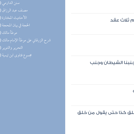
(22) سنن الدارمي
(18) مصنف عبد الرزاق
(17) الأحاديث المختارة
م ثلاث عقد
(15) الحجة في بيان المحجة
(14) موطأ مالك
(14) شرح الزرقاني على موطأ الإمام مالك
(14) التحرير والتنوير
(13) مجموع فتاوى ابن تيمية
 جنبنا الشيطان وجنب
لق كذا حتى يقول من خلق