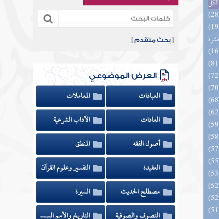
الكل
بالفوائد المبتكرة من أطراف
عشرة
[
بحث متقدم
]
العرض الموضوعي
العبادات
المعاملات
العادات
الآداب الشرعية
أصول الفقه
المنطق
العقيدة
التفسير وعلوم القرآن
مصطلح الحديث
السيرة
التصوف والصوفية
التاريخ والأمم السابقة