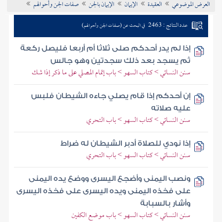
العرض الموضوعي
العقيدة
الإيمان
الإيمان بالجن
صفات الجن وأحوالهم
تراجم الأعلام
عدد النتائج : 2463
في البحث عن (صفات الجن وأحوالهم)
إذا لم يدر أحدكم صلى ثلاثا أم أربعا فليصل ركعة
ثم يسجد بعد ذلك سجدتين وهو جالس
سنن النسائي > كتاب السهو > باب إتمام المصلي على ما ذكر إذا شك
إن أحدكم إذا قام يصلي جاءه الشيطان فلبس
عليه صلاته
سنن النسائي > كتاب السهو > باب التحري
إذا نودي للصلاة أدبر الشيطان له ضراط
سنن النسائي > كتاب السهو > باب التحري
ونصب اليمنى وأضجع اليسرى ووضع يده اليمنى
على فخذه اليمنى ويده اليسرى على فخذه اليسرى
وأشار بالسبابة
سنن النسائي > كتاب السهو > باب موضع الكفين