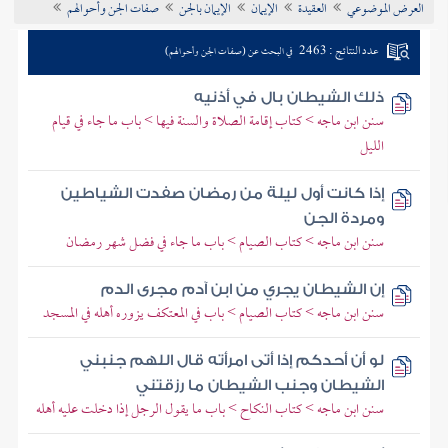
العرض الموضوعي
العقيدة
الإيمان
الإيمان بالجن
صفات الجن وأحوالهم
تراجم الأعلام
عدد النتائج : 2463
في البحث عن (صفات الجن وأحوالهم)
ذلك الشيطان بال في أذنيه
سنن ابن ماجه > كتاب إقامة الصلاة والسنة فيها > باب ما جاء في قيام
الليل
إذا كانت أول ليلة من رمضان صفدت الشياطين
ومردة الجن
سنن ابن ماجه > كتاب الصيام > باب ما جاء في فضل شهر رمضان
إن الشيطان يجري من ابن آدم مجرى الدم
سنن ابن ماجه > كتاب الصيام > باب في المعتكف يزوره أهله في المسجد
لو أن أحدكم إذا أتى امرأته قال اللهم جنبني
الشيطان وجنب الشيطان ما رزقتني
سنن ابن ماجه > كتاب النكاح > باب ما يقول الرجل إذا دخلت عليه أهله