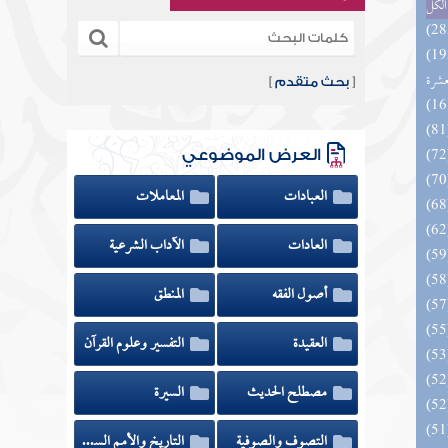
الكل
بالفوائد المبتكرة من أطراف
عشرة
[
بحث متقدم
]
العرض الموضوعي
العبادات
المعاملات
العادات
الآداب الشرعية
أصول الفقه
المنطق
العقيدة
التفسير وعلوم القرآن
مصطلح الحديث
السيرة
التصوف والصوفية
التاريخ والأمم السابقة