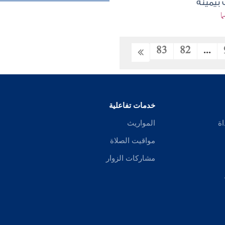
 بيمينه
ا
83
82
...
خدمات تفاعلية
اة
المواريث
مواقيت الصلاة
مشاركات الزوار