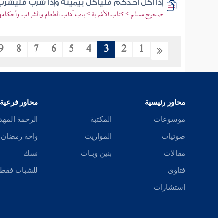
إذا أكل أحدكم فليأكل بيمينه وإذا شرب فليشرب
صحيح مسلم > كتاب الأشربة > باب آداب الطعام والشراب وأحكامهم
9
8
7
6
5
4
3
2
1
محاور رئيسية
محاور فرعية
موسوعات
المكتبة
الرحمة المهد
صوتيات
المواريث
واحة رمضان
مقالات
بنين وبنات
نسك
فتاوى
للشباب فقط
استشارات