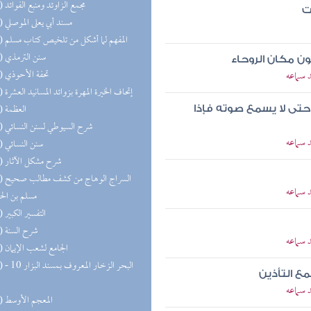
(51) مجمع الزاوئد ومنبع الفوائد
ت
(49) مسند أبي يعلى الموصلي
(46) المفهم لما أشكل من تلخيص كتاب مسلم
(43) سنن الترمذي
ون مكان الروحاء
(43) تحفة الأحوذي
 سماعه
(38) إتحاف الخيرة المهرة بزوائد المسانيد العشرة
(37) العظمة
 حتى لا يسمع صوته فإذا
(36) شرح السيوطي لسنن النسائي
 سماعه
(35) سنن النسائي
(35) شرح مشكل الآثار
(30) السر
 سماعه
مسلم بن ال
(27) التفسير الكبير
(27) شرح السنة
 سماعه
(25) الجامع لشعب الإيمان
(25) البحر 
مع التأذين
 سماعه
(22) المعجم الأوسط