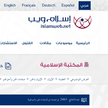
عربي
Español
Deutsch
Français
English
الرئيسية
موسوعات
مقالات
الفتوى
الاستشارات
المكتبة الإسلامية
كتب
العرض الموضوعي
العقيدة
الإيمان
الإيمان بالجن
صفات الجن وأحوالهم
عدد النتائج : 2463
في البحث عن (صفات الجن وأحوالهم)