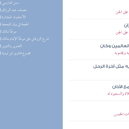
(22) سنن الدارمي
(18) مصنف عبد الرزاق
على الجن
(17) الأحاديث المختارة
(15) الحجة في بيان المحجة
آن
(14) موطأ مالك
على الجن
(14) شرح الزرقاني على موطأ الإمام مالك
(14) التحرير والتنوير
العالمين وكان
 ويختم به
(13) مجموع فتاوى ابن تيمية
ه مثل آخرة الرحل
ع الأذان
اة والسجود له
ات الخمس