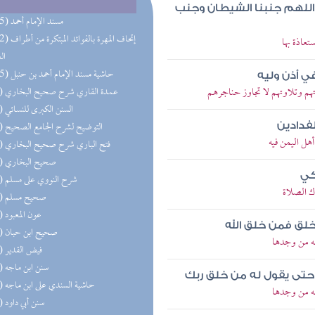
له اللهم جنبنا الشيطان وجنب
(285) مسند الإمام أحمد
(192) إتحاف المهرة 
تعاذة بها
ال
(165) حاشية مسند الإمام أحمد بن حنبل
ي أذن وليه
هم وتلاوتهم لا تجاوز حناجرهم
(81) عمدة القاري شرح صحيح البخاري
(72) السنن الكبرى للنسائي
(70) التوضيح لشرح الجامع الصحيح
لفدادين
هل اليمن فيه
(68) فتح الباري شرح صحيح البخاري
(62) صحيح البخاري
كي
(59) شرح النووي على مسلم
ك الصلاة
(58) صحيح مسلم
(57) عون المعبود
لخلق فمن خلق الله
(55) صحيح ابن حبان
له من وجدها
(53) فيض القدير
(52) سنن ابن ماجه
حتى يقول له من خلق ربك
(52) حاشية السندي على ابن ماجه
له من وجدها
(51) سنن أبي داود