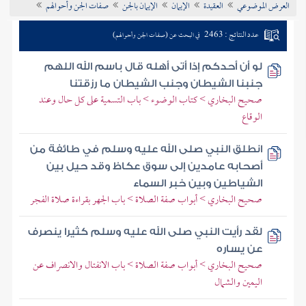
العرض الموضوعي
العقيدة
الإيمان
الإيمان بالجن
صفات الجن وأحوالهم
تراجم الأعلام
عدد النتائج : 2463
في البحث عن (صفات الجن وأحوالهم)
لو أن أحدكم إذا أتى أهله قال باسم الله اللهم
جنبنا الشيطان وجنب الشيطان ما رزقتنا
صحيح البخاري > كتاب الوضوء > باب التسمية على كل حال وعند
الوقاع
انطلق النبي صلى الله عليه وسلم في طائفة من
أصحابه عامدين إلى سوق عكاظ وقد حيل بين
الشياطين وبين خبر السماء
صحيح البخاري > أبواب صفة الصلاة > باب الجهر بقراءة صلاة الفجر
لقد رأيت النبي صلى الله عليه وسلم كثيرا ينصرف
عن يساره
صحيح البخاري > أبواب صفة الصلاة > باب الانفتال والانصراف عن
اليمين والشمال