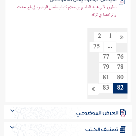
الطهور لأبي عبيد القاسم بن سلام > باب فضل الوضوء في غير حدث
والرخصة في تركه
2
1
75
...
77
76
79
78
81
80
83
82
العرض الموضوعي
تصنيف الكتب