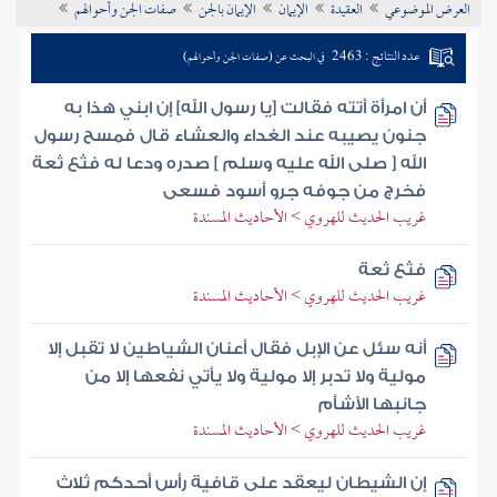
العرض الموضوعي
العقيدة
الإيمان
الإيمان بالجن
صفات الجن وأحوالهم
تراجم الأعلام
عدد النتائج : 2463
في البحث عن (صفات الجن وأحوالهم)
أن امرأة أتته فقالت [يا رسول الله] إن ابني هذا به
جنون يصيبه عند الغداء والعشاء قال فمسح رسول
الله [ صلى الله عليه وسلم ] صدره ودعا له فثع ثعة
فخرج من جوفه جرو أسود فسعى
غريب الحديث للهروي > الأحاديث المسندة
فثع ثعة
غريب الحديث للهروي > الأحاديث المسندة
أنه سئل عن الإبل فقال أعنان الشياطين لا تقبل إلا
مولية ولا تدبر إلا مولية ولا يأتي نفعها إلا من
جانبها الأشأم
غريب الحديث للهروي > الأحاديث المسندة
إن الشيطان ليعقد على قافية رأس أحدكم ثلاث