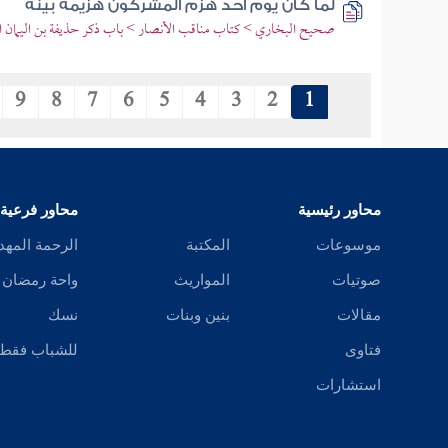
لما كان يوم أحد هزم المشركون هزيمة بينة
صحيح البخاري > كتاب مناقب الأنصار > باب ذكر حذيفة بن اليمان ال
9
8
7
6
5
4
3
2
1
محاور رئيسية
محاور فرعية
موسوعات
المكتبة
الرحمة المهد
صوتيات
المواريث
واحة رمضان
مقالات
بنين وبنات
نسك
فتاوى
للشباب فقط
استشارات