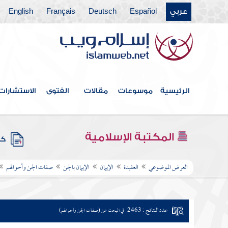
عربي
Español
Deutsch
Français
English
الرئيسية
موسوعات
مقالات
الفتوى
الاستشارات
المكتبة الإسلامية
كتب
العرض الموضوعي
العقيدة
الإيمان
الإيمان بالجن
صفات الجن وأحوالهم
عدد النتائج : 2463
في البحث عن (صفات الجن وأحوالهم)