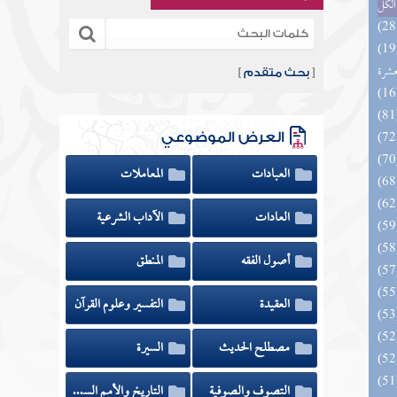
الكل
بالفوائد المبتكرة من أطراف
عشرة
[
بحث متقدم
]
العرض الموضوعي
العبادات
المعاملات
العادات
الآداب الشرعية
أصول الفقه
المنطق
العقيدة
التفسير وعلوم القرآن
مصطلح الحديث
السيرة
التصوف والصوفية
التاريخ والأمم السابقة