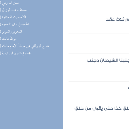
(22) سنن الدارمي
(18) مصنف عبد الرزاق
(17) الأحاديث المختارة
م ثلاث عقد
(15) الحجة في بيان المحجة
(14) التحرير والتنوير
(14) موطأ مالك
(14) شرح الزرقاني على موطأ الإمام مالك
(13) مجموع فتاوى ابن تيمية
 جنبنا الشيطان وجنب
لق كذا حتى يقول من خلق