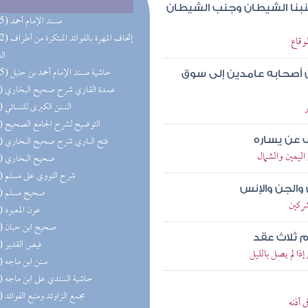
 جنبنا الشيطان وجنب الشيطان
(285) مسند الإمام أحمد
(192) إتحاف المهرة 
وقاع
ال
(165) حاشية مسند الإمام أحمد بن حنبل
 أصحابه عامدين إلى سوق
(81) عمدة القاري شرح صحيح البخاري
(72) السنن الكبرى للنسائي
(70) التوضيح لشرح الجامع الصحيح
(68) فتح الباري شرح صحيح البخاري
ف عن يساره
ليمين والشمال
(62) صحيح البخاري
(59) شرح النووي على مسلم
الجن والإنس
(58) صحيح مسلم
ركين
(57) عون المعبود
(55) صحيح ابن حبان
م ثلاث عقد
(53) فيض القدير
ا لم يصل بالليل
(52) سنن ابن ماجه
(52) حاشية السندي على ابن ماجه
(51) مجمع الزاوئد ومنبع الفوائد
 أذنه