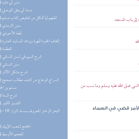
(51) سنن أبي داود
(49) مسند أبي يعلى الموصلي
(46) المفهم لما أشكل من تلخيص كتاب مسلم
لى باب المسجد
(43) سنن الترمذي
(43) تحفة الأحوذي
(38) إتحاف الخيرة المهرة بزوائد المسانيد العشرة
فه
(37) العظمة
(36) شرح السيوطي لسنن النسائي
(35) سنن النسائي
(35) شرح مشكل الآثار
(30) السر
نبي صلى الله عليه وسلم وما نسب من
مسلم بن ال
(27) شرح السنة
(27) التفسير الكبير
الأمر قضي في السماء
(25) البحر 
(25) الجامع لشعب الإيمان
(22) المعجم الأوسط