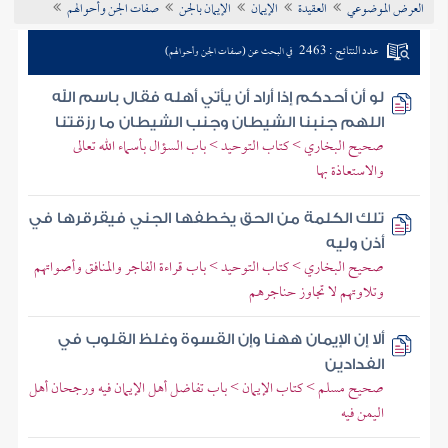
العرض الموضوعي
العقيدة
الإيمان
الإيمان بالجن
صفات الجن وأحوالهم
تراجم الأعلام
عدد النتائج : 2463
في البحث عن (صفات الجن وأحوالهم)
لو أن أحدكم إذا أراد أن يأتي أهله فقال باسم الله
اللهم جنبنا الشيطان وجنب الشيطان ما رزقتنا
صحيح البخاري > كتاب التوحيد > باب السؤال بأسماء الله تعالى
والاستعاذة بها
تلك الكلمة من الحق يخطفها الجني فيقرقرها في
أذن وليه
صحيح البخاري > كتاب التوحيد > باب قراءة الفاجر والمنافق وأصواتهم
وتلاوتهم لا تجاوز حناجرهم
ألا إن الإيمان ههنا وإن القسوة وغلظ القلوب في
الفدادين
صحيح مسلم > كتاب الإيمان > باب تفاضل أهل الإيمان فيه ورجحان أهل
اليمن فيه