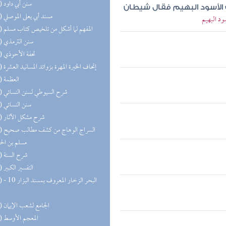
(51) سنن أبي داود
 الأسود البهيم فقال شيطان
(49) مسند أبي يعلى الموصلي
د البهيم
(46) المفهم لما أشكل من تلخيص كتاب مسلم
(43) سنن الترمذي
(43) تحفة الأحوذي
(38) إتحاف الخيرة المهرة بزوائد المسانيد العشرة
(37) العظمة
(36) شرح السيوطي لسنن النسائي
(35) سنن النسائي
(35) شرح مشكل الآثار
(30) السر
مسلم بن ال
(27) شرح السنة
(27) التفسير الكبير
(25) البحر 
(25) الجامع لشعب الإيمان
(22) المعجم الأوسط