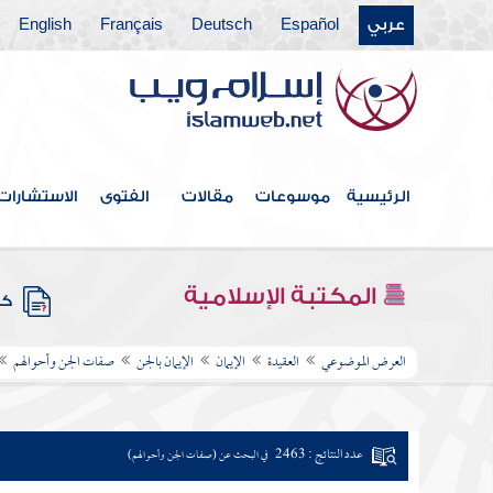
عربي
Español
Deutsch
Français
English
الرئيسية
موسوعات
مقالات
الفتوى
الاستشارات
المكتبة الإسلامية
كتب
العرض الموضوعي
العقيدة
الإيمان
الإيمان بالجن
صفات الجن وأحوالهم
عدد النتائج : 2463
في البحث عن (صفات الجن وأحوالهم)