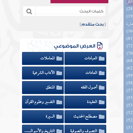
الكل
بالفوائد المبتكرة من أطراف
عشرة
[
بحث متقدم
]
العرض الموضوعي
العبادات
المعاملات
العادات
الآداب الشرعية
أصول الفقه
المنطق
العقيدة
التفسير وعلوم القرآن
مصطلح الحديث
السيرة
التصوف والصوفية
التاريخ والأمم السابقة