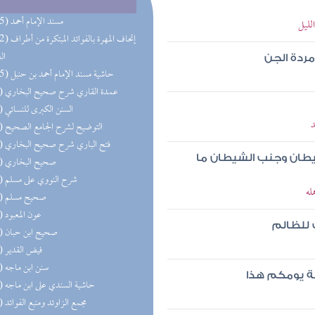
(285) مسند الإمام أحمد
لليل
(192) إتحاف المهرة 
ال
مردة الجن
(165) حاشية مسند الإمام أحمد بن حنبل
(81) عمدة القاري شرح صحيح البخاري
(72) السنن الكبرى للنسائي
د
(70) التوضيح لشرح الجامع الصحيح
(68) فتح الباري شرح صحيح البخاري
لشيطان وجنب الشيطان ما
(62) صحيح البخاري
(59) شرح النووي على مسلم
له
(58) صحيح مسلم
(57) عون المعبود
 للظالم
(55) صحيح ابن حبان
(53) فيض القدير
(52) سنن ابن ماجه
ة يومكم هذا
(52) حاشية السندي على ابن ماجه
(51) مجمع الزاوئد ومنبع الفوائد