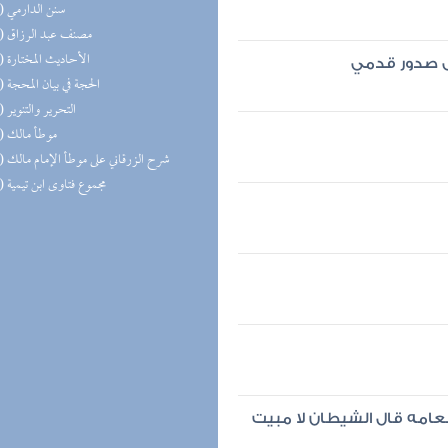
(22) سنن الدارمي
(18) مصنف عبد الرزاق
(17) الأحاديث المختارة
ى صدور قدمي
(15) الحجة في بيان المحجة
(14) التحرير والتنوير
(14) موطأ مالك
(14) شرح الزرقاني على موطأ الإمام مالك
(13) مجموع فتاوى ابن تيمية
طعامه قال الشيطان لا مبيت