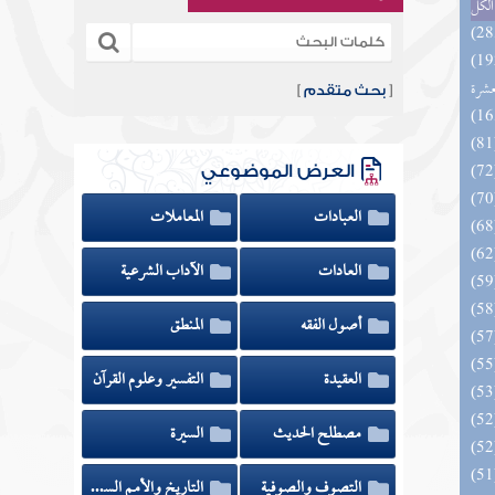
الكل
بالفوائد المبتكرة من أطراف
عشرة
[
بحث متقدم
]
العرض الموضوعي
العبادات
المعاملات
العادات
الآداب الشرعية
أصول الفقه
المنطق
العقيدة
التفسير وعلوم القرآن
مصطلح الحديث
السيرة
التصوف والصوفية
التاريخ والأمم السابقة