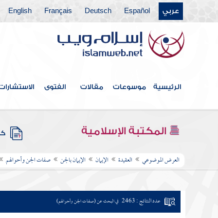
عربي
Español
Deutsch
Français
English
الرئيسية
موسوعات
مقالات
الفتوى
الاستشارات
المكتبة الإسلامية
كتب
العرض الموضوعي
العقيدة
الإيمان
الإيمان بالجن
صفات الجن وأحوالهم
عدد النتائج : 2463
في البحث عن (صفات الجن وأحوالهم)