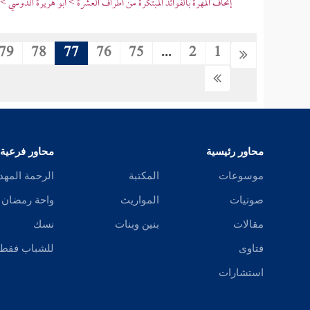
إتحاف المهرة بالفوائد المبتكرة من أطراف العشرة > أبو هريرة الدوسي >
79
78
77
76
75
...
2
1
محاور رئيسية
محاور فرعية
موسوعات
المكتبة
الرحمة المهد
صوتيات
المواريث
واحة رمضان
مقالات
بنين وبنات
نسك
فتاوى
للشباب فقط
استشارات