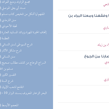
(51) مجمع الزاوئد ومنبع الفوائد
اشعي
(49) مسند أبي يعلى الموصلي
(46) المفهم لما أشكل من تلخيص كتاب مسلم
فقهنا ومعنا البراء بن
(43) سنن الترمذي
(43) تحفة الأحوذي
صاري
(38) إتحاف الخيرة المهرة بزوائد المسانيد العشرة
(37) العظمة
(36) شرح السيوطي لسنن النسائي
ء بن زياد
(35) شرح مشكل الآثار
(35) سنن النسائي
رنا من الجوع
ندي
(30) السر
مسلم بن ال
(27) التفسير الكبير
صاري
(27) شرح السنة
(25) الجامع لشعب الإيمان
(25) البحر 
(22) المعجم الأوسط