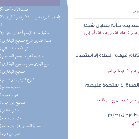
(285) مسند الإمام أحمد
شجعي
(192) إتحاف المهرة 
ال
ط يده كأنه يتناول شيئا
 عامر > عائذ الله بن عبد الله أبو إدريس
(165) حاشية مسند الإمام أحمد بن حنبل
(81) عمدة القاري شرح صحيح البخاري
(72) السنن الكبرى للنسائي
(70) التوضيح لشرح الجامع الصحيح
قام فيهم الصلاة إلا استحوذ
(68) فتح الباري شرح صحيح البخاري
ن عامر > عبادة بن نسي
(62) صحيح البخاري
(59) شرح النووي على مسلم
الصلاة إلا استحوذ عليهم
(58) صحيح مسلم
(57) عون المعبود
بن عامر > معدان بن أبي طلحة
(55) صحيح ابن حبان
(53) فيض القدير
ط ورجل رحيم
(52) سنن ابن ماجه
اشعي
(52) حاشية السندي على ابن ماجه
(51) سنن أبي داود