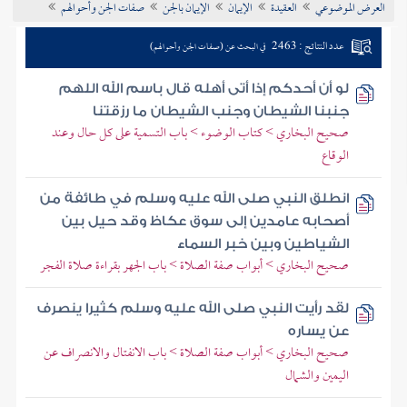
العرض الموضوعي
العقيدة
الإيمان
الإيمان بالجن
صفات الجن وأحوالهم
تراجم الأعلام
عدد النتائج : 2463
في البحث عن (صفات الجن وأحوالهم)
لو أن أحدكم إذا أتى أهله قال باسم الله اللهم
جنبنا الشيطان وجنب الشيطان ما رزقتنا
صحيح البخاري > كتاب الوضوء > باب التسمية على كل حال وعند
الوقاع
انطلق النبي صلى الله عليه وسلم في طائفة من
أصحابه عامدين إلى سوق عكاظ وقد حيل بين
الشياطين وبين خبر السماء
صحيح البخاري > أبواب صفة الصلاة > باب الجهر بقراءة صلاة الفجر
لقد رأيت النبي صلى الله عليه وسلم كثيرا ينصرف
عن يساره
صحيح البخاري > أبواب صفة الصلاة > باب الانفتال والانصراف عن
اليمين والشمال