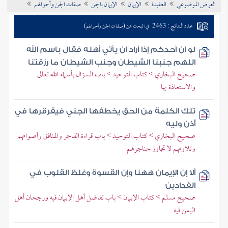
العرض الموضوعي
العقيدة
الإيمان
الإيمان بالجن
صفات الجن وأحوالهم
تراجم الأعلام
عدد النتائج : 2463
في البحث عن (صفات الجن وأحوالهم)
لو أن أحدكم إذا أراد أن يأتي أهله فقال باسم الله
اللهم جنبنا الشيطان وجنب الشيطان ما رزقتنا
صحيح البخاري > كتاب التوحيد > باب السؤال بأسماء الله تعالى
والاستعاذة بها
تلك الكلمة من الحق يخطفها الجني فيقرقرها في
أذن وليه
صحيح البخاري > كتاب التوحيد > باب قراءة الفاجر والمنافق وأصواتهم
وتلاوتهم لا تجاوز حناجرهم
ألا إن الإيمان ههنا وإن القسوة وغلظ القلوب في
الفدادين
صحيح مسلم > كتاب الإيمان > باب تفاضل أهل الإيمان فيه ورجحان أهل
اليمن فيه