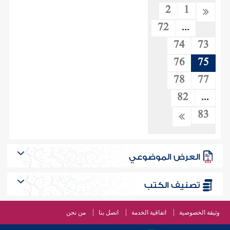
2
1
72
...
74
73
76
75
78
77
82
...
83
العرض الموضوعي
تصنيف الكتب
وثيقة الخصوصية
اتفاقية الخدمة
اتصل بنا
من نحن