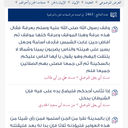
العرض الموضوعي
العقيدة
الإيمان
الإيمان بالجن
صفات الجن وأحوالهم
تراجم الأعلام
عدد النتائج : 2463
في البحث عن (صفات الجن وأحوالهم)
وقف رسول الله صلى الله عليه وسلم بعرفة فقال
هذه عرفة وهذا الموقف وعرفة كلها موقف ثم
أفاض حين غابت الشمس فأردف أسامة وجعل
يسير على هينته والناس يضربون يمينا وشمالا لا
يلتفت إليهم وهو يقول يا أيها الناس عليكم
بالسكينة ثم أتى جمعا فصلى بهم الصلاتين
جميعا فلم
مسند أبي يعلى الموصلي > مسند علي بن أبي طالب
إذا تثاءب أحدكم فليضع يده على فيه فإن
الشيطان يدخل
مسند أبي يعلى الموصلي > من مسند أبي سعيد الخدري
إن بالمدينة نفرا من الجن أسلموا فمن رأى شيئا من
هذه العوامر فليؤذنه ثلاثا فإن بدا له بعد فليقتله