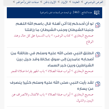
العرض الموضوعي
العقيدة
الإيمان
الإيمان بالجن
صفات الجن وأحوالهم
تراجم الأعلام
عدد النتائج : 2463
في البحث عن (صفات الجن وأحوالهم)
لو أن أحدكم إذا أتى أهله قال باسم الله اللهم
جنبنا الشيطان وجنب الشيطان ما رزقتنا
صحيح البخاري > كتاب الوضوء > باب التسمية على كل حال وعند
الوقاع
انطلق النبي صلى الله عليه وسلم في طائفة من
أصحابه عامدين إلى سوق عكاظ وقد حيل بين
الشياطين وبين خبر السماء
صحيح البخاري > أبواب صفة الصلاة > باب الجهر بقراءة صلاة الفجر
لقد رأيت النبي صلى الله عليه وسلم كثيرا ينصرف
عن يساره
صحيح البخاري > أبواب صفة الصلاة > باب الانفتال والانصراف عن
اليمين والشمال