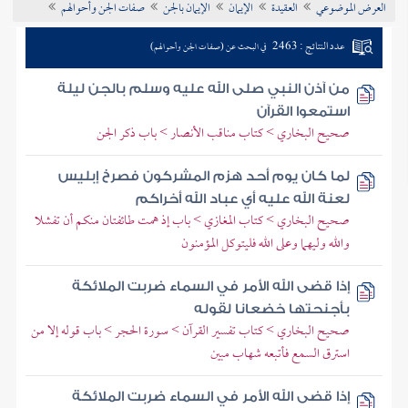
العرض الموضوعي
العقيدة
الإيمان
الإيمان بالجن
صفات الجن وأحوالهم
تراجم الأعلام
عدد النتائج : 2463
في البحث عن (صفات الجن وأحوالهم)
من آذن النبي صلى الله عليه وسلم بالجن ليلة
استمعوا القرآن
صحيح البخاري > كتاب مناقب الأنصار > باب ذكر الجن
لما كان يوم أحد هزم المشركون فصرخ إبليس
لعنة الله عليه أي عباد الله أخراكم
صحيح البخاري > كتاب المغازي > باب إذ همت طائفتان منكم أن تفشلا
والله وليهما وعلى الله فليتوكل المؤمنون
إذا قضى الله الأمر في السماء ضربت الملائكة
بأجنحتها خضعانا لقوله
صحيح البخاري > كتاب تفسير القرآن > سورة الحجر > باب قوله إلا من
استرق السمع فأتبعه شهاب مبين
إذا قضى الله الأمر في السماء ضربت الملائكة