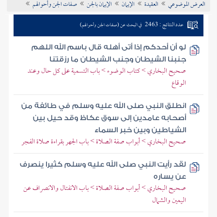
العرض الموضوعي
العقيدة
الإيمان
الإيمان بالجن
صفات الجن وأحوالهم
تراجم الأعلام
عدد النتائج : 2463
في البحث عن (صفات الجن وأحوالهم)
لو أن أحدكم إذا أتى أهله قال باسم الله اللهم
جنبنا الشيطان وجنب الشيطان ما رزقتنا
صحيح البخاري > كتاب الوضوء > باب التسمية على كل حال وعند
الوقاع
انطلق النبي صلى الله عليه وسلم في طائفة من
أصحابه عامدين إلى سوق عكاظ وقد حيل بين
الشياطين وبين خبر السماء
صحيح البخاري > أبواب صفة الصلاة > باب الجهر بقراءة صلاة الفجر
لقد رأيت النبي صلى الله عليه وسلم كثيرا ينصرف
عن يساره
صحيح البخاري > أبواب صفة الصلاة > باب الانفتال والانصراف عن
اليمين والشمال