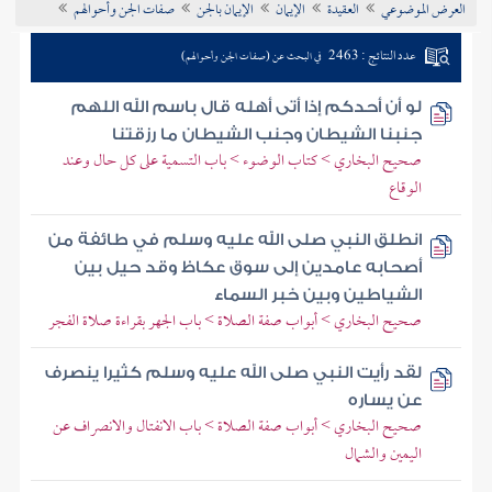
العرض الموضوعي
العقيدة
الإيمان
الإيمان بالجن
صفات الجن وأحوالهم
تراجم الأعلام
عدد النتائج : 2463
في البحث عن (صفات الجن وأحوالهم)
لو أن أحدكم إذا أتى أهله قال باسم الله اللهم
جنبنا الشيطان وجنب الشيطان ما رزقتنا
صحيح البخاري > كتاب الوضوء > باب التسمية على كل حال وعند
الوقاع
انطلق النبي صلى الله عليه وسلم في طائفة من
أصحابه عامدين إلى سوق عكاظ وقد حيل بين
الشياطين وبين خبر السماء
صحيح البخاري > أبواب صفة الصلاة > باب الجهر بقراءة صلاة الفجر
لقد رأيت النبي صلى الله عليه وسلم كثيرا ينصرف
عن يساره
صحيح البخاري > أبواب صفة الصلاة > باب الانفتال والانصراف عن
اليمين والشمال