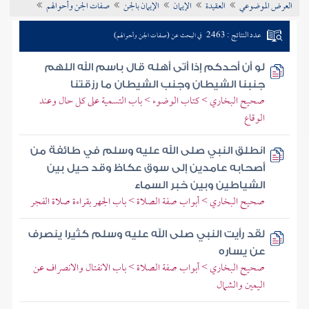
العرض الموضوعي
العقيدة
الإيمان
الإيمان بالجن
صفات الجن وأحوالهم
تراجم الأعلام
عدد النتائج : 2463
في البحث عن (صفات الجن وأحوالهم)
لو أن أحدكم إذا أتى أهله قال باسم الله اللهم
جنبنا الشيطان وجنب الشيطان ما رزقتنا
صحيح البخاري > كتاب الوضوء > باب التسمية على كل حال وعند
الوقاع
انطلق النبي صلى الله عليه وسلم في طائفة من
أصحابه عامدين إلى سوق عكاظ وقد حيل بين
الشياطين وبين خبر السماء
صحيح البخاري > أبواب صفة الصلاة > باب الجهر بقراءة صلاة الفجر
لقد رأيت النبي صلى الله عليه وسلم كثيرا ينصرف
عن يساره
صحيح البخاري > أبواب صفة الصلاة > باب الانفتال والانصراف عن
اليمين والشمال