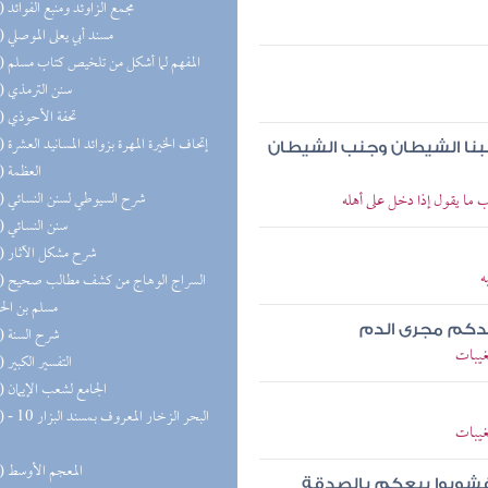
(51) مجمع الزاوئد ومنبع الفوائد
(49) مسند أبي يعلى الموصلي
(46) المفهم لما أشكل من تلخيص كتاب مسلم
(43) سنن الترمذي
(43) تحفة الأحوذي
(38) إتحاف الخيرة المهرة بزوائد المسانيد العشرة
جنبنا الشيطان وجنب الشيطان
(37) العظمة
(36) شرح السيوطي لسنن النسائي
 ما يقول إذا دخل على أهله
(35) سنن النسائي
(35) شرح مشكل الآثار
ه
(30) السر
مسلم بن ال
حدكم مجرى الدم
(27) شرح السنة
غيبات
(27) التفسير الكبير
(25) الجامع لشعب الإيمان
(25) البحر 
غيبات
(22) المعجم الأوسط
ع فشوبوا بيعكم بالصدقة