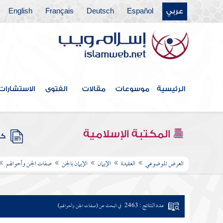
عربي
Español
Deutsch
Français
English
الرئيسية
موسوعات
مقالات
الفتوى
الاستشارات
المكتبة الإسلامية
كتب
العرض الموضوعي
العقيدة
الإيمان
الإيمان بالجن
صفات الجن وأحوالهم
عدد النتائج : 2463
في البحث عن (صفات الجن وأحوالهم)