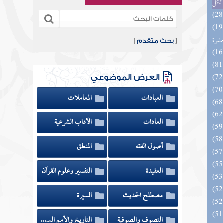
الكل
بالفوائد المبتكرة من أطراف
عشرة
[
بحث متقدم
]
العرض الموضوعي
العبادات
المعاملات
العادات
الآداب الشرعية
أصول الفقه
المنطق
العقيدة
التفسير وعلوم القرآن
مصطلح الحديث
السيرة
التصوف والصوفية
التاريخ والأمم السابقة