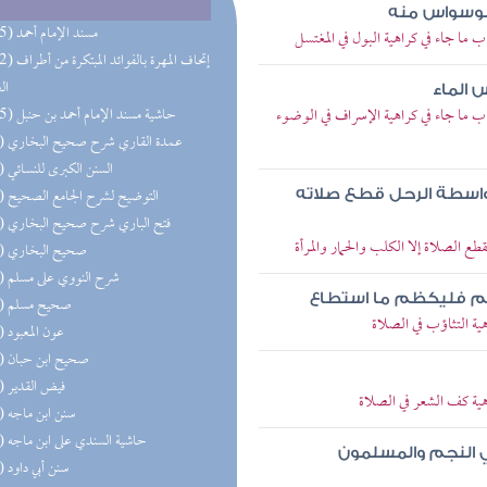
الوسواس منه
(285) مسند الإمام أحمد
ما جاء في كراهية البول في المغتسل
(192) إتحاف المهرة 
ال
 الماء
ب ما جاء في كراهية الإسراف في الوضوء
(165) حاشية مسند الإمام أحمد بن حنبل
(81) عمدة القاري شرح صحيح البخاري
(72) السنن الكبرى للنسائي
(70) التوضيح لشرح الجامع الصحيح
كواسطة الرحل قطع صلاته
(68) فتح الباري شرح صحيح البخاري
ع الصلاة إلا الكلب والحمار والمرأة
(62) صحيح البخاري
(59) شرح النووي على مسلم
دكم فليكظم ما استطاع
(58) صحيح مسلم
ة التثاؤب في الصلاة
(57) عون المعبود
(55) صحيح ابن حبان
(53) فيض القدير
ية كف الشعر في الصلاة
(52) سنن ابن ماجه
(52) حاشية السندي على ابن ماجه
 النجم والمسلمون
(51) سنن أبي داود