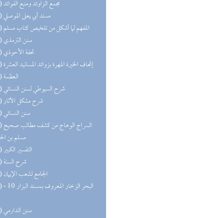
(51) مجمع الزاوئد ومنبع الفوائد
(49) مسند أبي يعلى الموصلي
(46) المفهم لما أشكل من تلخيص كتاب مسلم
(43) سنن الترمذي
(43) تحفة الأحوذي
(38) إتحاف الخيرة المهرة بزوائد المسانيد العشرة
(37) العظمة
(36) شرح السيوطي لسنن النسائي
(35) شرح مشكل الآثار
(35) سنن النسائي
(30) السر
مسلم بن ال
(27) التفسير الكبير
(27) شرح السنة
(25) الجامع لشعب الإيمان
(25) البحر 
(22) سنن الدارمي