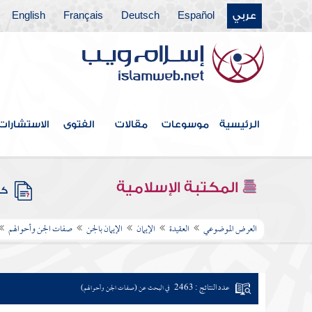
عربي
Español
Deutsch
Français
English
الرئيسية
موسوعات
مقالات
الفتوى
الاستشارات
المكتبة الإسلامية
كتب
العرض الموضوعي
العقيدة
الإيمان
الإيمان بالجن
صفات الجن وأحوالهم
عدد النتائج : 2463
في البحث عن (صفات الجن وأحوالهم)