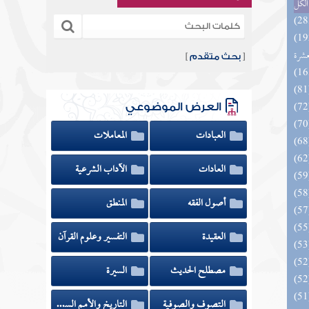
الكل
بالفوائد المبتكرة من أطراف
عشرة
[
بحث متقدم
]
العرض الموضوعي
العبادات
المعاملات
العادات
الآداب الشرعية
أصول الفقه
المنطق
العقيدة
التفسير وعلوم القرآن
مصطلح الحديث
السيرة
التصوف والصوفية
التاريخ والأمم السابقة