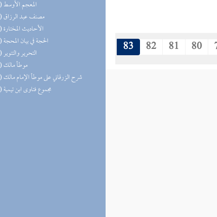
(22) المعجم الأوسط
(18) مصنف عبد الرزاق
(17) الأحاديث المختارة
(15) الحجة في بيان المحجة
83
82
81
80
(14) التحرير والتنوير
(14) موطأ مالك
(14) شرح الزرقاني على موطأ الإمام مالك
(13) مجموع فتاوى ابن تيمية