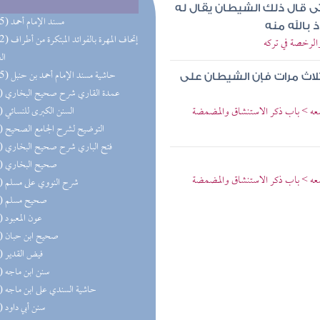
تى قال ذلك الشيطان يقال له
(285) مسند الإمام أحمد
بالله منه
(192) إتحاف المهرة 
الرخصة في تركه
ال
(165) حاشية مسند الإمام أحمد بن حنبل
لاث مرات فإن الشيطان على
(81) عمدة القاري شرح صحيح البخاري
ضعه > باب ذكر الاستنشاق والمضمضة
(72) السنن الكبرى للنسائي
(70) التوضيح لشرح الجامع الصحيح
(68) فتح الباري شرح صحيح البخاري
(62) صحيح البخاري
ضعه > باب ذكر الاستنشاق والمضمضة
(59) شرح النووي على مسلم
(58) صحيح مسلم
(57) عون المعبود
(55) صحيح ابن حبان
(53) فيض القدير
(52) سنن ابن ماجه
(52) حاشية السندي على ابن ماجه
(51) سنن أبي داود