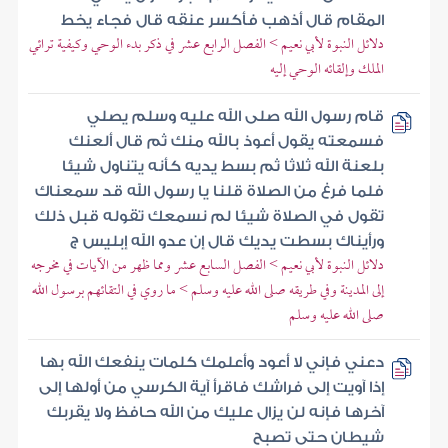
المقام قال أذهب فأكسر عنقه قال فجاء يخط
دلائل النبوة لأبي نعيم > الفصل الرابع عشر في ذكر بدء الوحي وكيفية ترائي
الملك وإلقائه الوحي إليه
قام رسول الله صلى الله عليه وسلم يصلي
فسمعته يقول أعوذ بالله منك ثم قال ألعنك
بلعنة الله ثلاثا ثم بسط يديه كأنه يتناول شيئا
فلما فرغ من الصلاة قلنا يا رسول الله قد سمعناك
تقول في الصلاة شيئا لم نسمعك تقوله قبل ذلك
ورأيناك بسطت يديك قال إن عدو الله إبليس ج
دلائل النبوة لأبي نعيم > الفصل السابع عشر ومما ظهر من الآيات في مخرجه
إلى المدينة وفي طريقه صلى الله عليه وسلم > ما روي في التقائهم برسول الله
صلى الله عليه وسلم
دعني فإني لا أعود وأعلمك كلمات ينفعك الله بها
إذا آويت إلى فراشك فاقرأ آية الكرسي من أولها إلى
آخرها فإنه لن يزال عليك من الله حافظ ولا يقربك
شيطان حتى تصبح