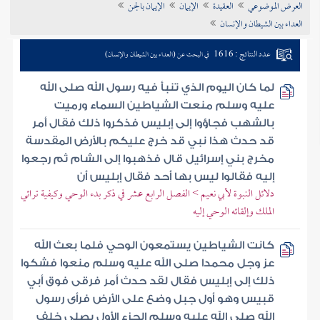
العرض الموضوعي
العقيدة
الإيمان
الإيمان بالجن
تراجم الأعلام
العداء بين الشيطان والإنسان
عدد النتائج : 1616
في البحث عن (العداء بين الشيطان والإنسان)
لما كان اليوم الذي تنبأ فيه رسول الله صلى الله
عليه وسلم منعت الشياطين السماء ورميت
بالشهب فجاؤوا إلى إبليس فذكروا ذلك فقال أمر
قد حدث هذا نبي قد خرج عليكم بالأرض المقدسة
مخرج بني إسرائيل قال فذهبوا إلى الشام ثم رجعوا
إليه فقالوا ليس بها أحد فقال إبليس أن
دلائل النبوة لأبي نعيم > الفصل الرابع عشر في ذكر بدء الوحي وكيفية ترائي
الملك وإلقائه الوحي إليه
كانت الشياطين يستمعون الوحي فلما بعث الله
عز وجل محمدا صلى الله عليه وسلم منعوا فشكوا
ذلك إلى إبليس فقال لقد حدث أمر فرقى فوق أبي
قبيس وهو أول جبل وضع على الأرض فرأى رسول
الله صلى الله عليه وسلم الجزء الأول يصلي خلف