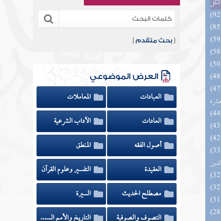
الكل
[
بحث متقدم
]
العرض الموضوعي
المهرة بالفوائد المبتكرة من أطراف
العبادات
المعاملات
عشرة
العادات
الآداب الشرعية
أصول الفقه
المنطق
 السادة المتقين بشرح إحياء علوم
لدين
العقيدة
التفسير وعلوم القرآن
مصطلح الحديث
السيرة
التصوف والصوفية
التاريخ والأمم السابقة