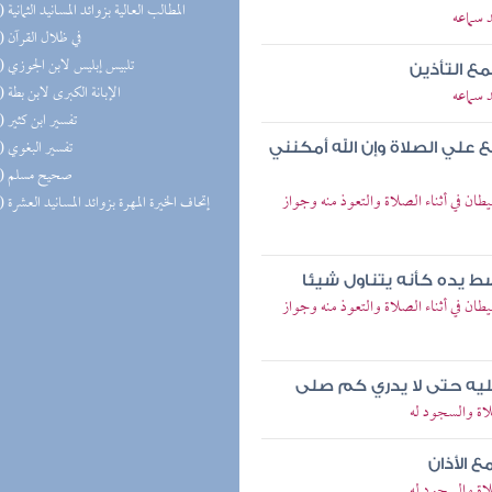
(16) المطالب العالية بزوائد المسانيد الثمانية
 سماعه
(15) في ظلال القرآن
(15) تلبيس إبليس لابن الجوزي
مع التأذين
(14) الإبانة الكبرى لابن بطة
 سماعه
(14) تفسير ابن كثير
(14) تفسير البغوي
علي الصلاة وإن الله أمكنني
(14) صحيح مسلم
 في أثناء الصلاة والتعوذ منه وجواز
(13) إتحاف الخيرة المهرة بزوائد المسانيد العشرة
سط يده كأنه يتناول شيئا
 في أثناء الصلاة والتعوذ منه وجواز
يه حتى لا يدري كم صلى
اة والسجود له
ع الأذان
اة والسجود له