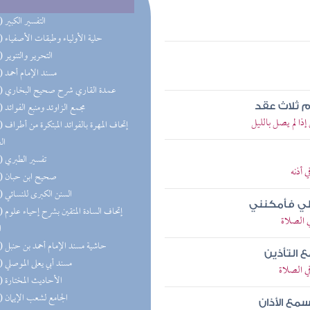
(92) التفسير الكبير
(85) حلية الأولياء وطبقات الأصفياء
(59) التحرير والتنوير
(58) مسند الإمام أحمد
(50) عمدة القاري شرح صحيح البخاري
(48) مجمع الزاوئد ومنبع الفوائد
م ثلاث عقد
ا لم يصل بالليل
(47) إتحاف 
ال
(44) تفسير الطبري
 أذنه
(43) صحيح ابن حبان
(42) السنن الكبرى للنسائي
لي فأمكنني
(33) إتحاف
 الصلاة
ا
(32) حاشية مسند الإمام أحمد بن حنبل
ع التأذين
(32) مسند أبي يعلى الموصلي
ي الصلاة
(31) الأحاديث المختارة
(28) الجامع لشعب الإيمان
سمع الأذان