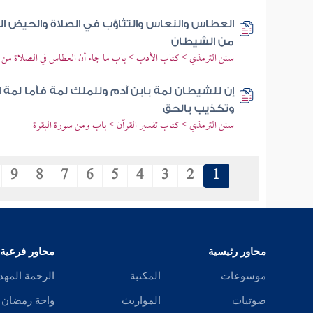
العطاس والنعاس والتثاؤب في الصلاة والحيض ال
من الشيطان
سنن الترمذي > كتاب الأدب > باب ما جاء أن العطاس في الصلاة من 
إن للشيطان لمة بابن آدم وللملك لمة فأما لمة 
وتكذيب بالحق
سنن الترمذي > كتاب تفسير القرآن > باب ومن سورة البقرة
9
8
7
6
5
4
3
2
1
محاور رئيسية
محاور فرعية
موسوعات
المكتبة
الرحمة المهد
صوتيات
المواريث
واحة رمضان