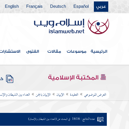
عربي
Español
Deutsch
Français
English
الرئيسية
موسوعات
مقالات
الفتوى
الاستشارات
المكتبة الإسلامية
كتب
العرض الموضوعي
العقيدة
الإيمان
الإيمان بالجن
العداء بين الشيطان والإنس
عدد النتائج : 1616
في البحث عن (العداء بين الشيطان والإنسان)