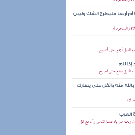
أم أربعا فليطرح الشك وليبن
اة والسجود له
م الليل أجمع حتى أصبح
ذا نام
م الليل أجمع حتى أصبح
الله منه واتفل على يسارك
صلاة
 العرب
وبعثه سراياه لفتنة الناس وأن مع كل