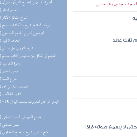
(26) أضواء البيان في إيضاح القرآن بالقرآن
ربعا سجد سجدتين وهو جالس
(25) تفسير المنار
(23) شرح مشكل الآثار
ه
(22) مرقاة المفاتيح شرح مشكاة المصابيح
(21) التوضيح لشرح الجامع الصحيح
(21) المعجم الكبير
م ثلاث عقد
(21) شرح النووي على مسلم
(20) المفهم لما أشكل من تلخيص كتاب مسلم
(20) زهرة التفاسير
(19) فيض القدير
(18) شرح السنة
(18) مصنف عبد الرزاق
(17) الدين الخالص
(17) البحر 
(17) شرح السيوطي لسنن النسائي
(16) سنن النسائي
 حتى لا يسمع صوته فإذا
(16) فتح الباري شرح صحيح البخاري