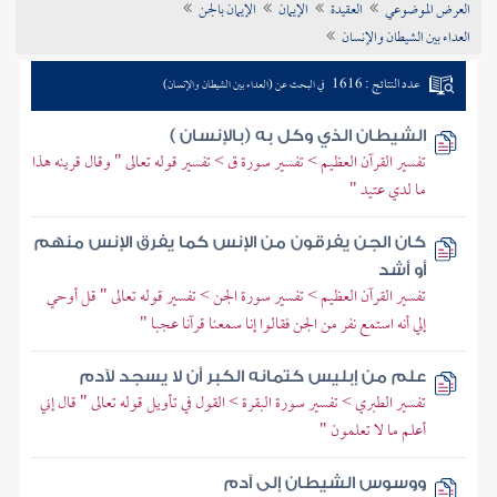
العرض الموضوعي
العقيدة
الإيمان
الإيمان بالجن
تراجم الأعلام
العداء بين الشيطان والإنسان
عدد النتائج : 1616
في البحث عن (العداء بين الشيطان والإنسان)
الشيطان الذي وكل به (بالإنسان )
تفسير القرآن العظيم > تفسير سورة ق > تفسير قوله تعالى " وقال قرينه هذا
ما لدي عتيد "
كان الجن يفرقون من الإنس كما يفرق الإنس منهم
أو أشد
تفسير القرآن العظيم > تفسير سورة الجن > تفسير قوله تعالى " قل أوحي
إلي أنه استمع نفر من الجن فقالوا إنا سمعنا قرآنا عجبا "
علم من إبليس كتمانه الكبر أن لا يسجد لآدم
تفسير الطبري > تفسير سورة البقرة > القول في تأويل قوله تعالى " قال إني
أعلم ما لا تعلمون "
ووسوس الشيطان إلى آدم