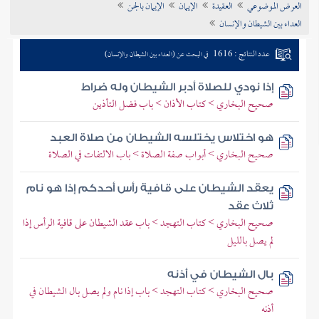
العرض الموضوعي
العقيدة
الإيمان
الإيمان بالجن
تراجم الأعلام
العداء بين الشيطان والإنسان
عدد النتائج : 1616
في البحث عن (العداء بين الشيطان والإنسان)
إذا نودي للصلاة أدبر الشيطان وله ضراط
صحيح البخاري > كتاب الأذان > باب فضل التأذين
هو اختلاس يختلسه الشيطان من صلاة العبد
صحيح البخاري > أبواب صفة الصلاة > باب الالتفات في الصلاة
يعقد الشيطان على قافية رأس أحدكم إذا هو نام
ثلاث عقد
صحيح البخاري > كتاب التهجد > باب عقد الشيطان على قافية الرأس إذا
لم يصل بالليل
بال الشيطان في أذنه
صحيح البخاري > كتاب التهجد > باب إذا نام ولم يصل بال الشيطان في
أذنه