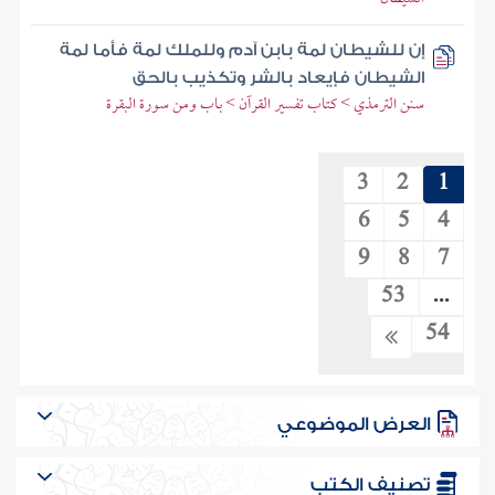
إن للشيطان لمة بابن آدم وللملك لمة فأما لمة
الشيطان فإيعاد بالشر وتكذيب بالحق
سنن الترمذي > كتاب تفسير القرآن > باب ومن سورة البقرة
3
2
1
6
5
4
9
8
7
53
...
54
العرض الموضوعي
تصنيف الكتب