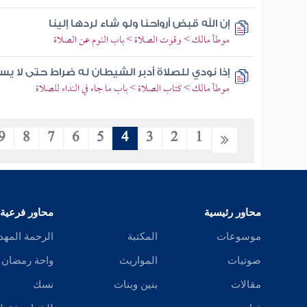
إن الله قبض أرواحنا ولو شاء لردها إلينا
موطأ مالك > وقوت الصلاة > باب النوم عن الصلاة
إذا نودي للصلاة أدبر الشيطان له ضراط حتى لا يسم
موطأ مالك > كتاب الصلاة > باب ما جاء في النداء للصلاة
9
8
7
6
5
4
3
2
1
محاور رئيسية
محاور فرعية
موسوعات
المكتبة
الرحمة المهد
صوتيات
المواريث
واحة رمضان
مقالات
بنين وبنات
نسك