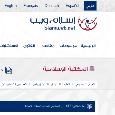
عربي
Español
Deutsch
Français
English
الرئيسية
موسوعات
مقالات
الفتوى
الاستشارات
المكتبة الإسلامية
كتب
العرض الموضوعي
العقيدة
الإيمان
الإيمان بالجن
العداء بين الشيطان والإنس
عدد النتائج : 1616
في البحث عن (العداء بين الشيطان والإنسان)