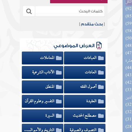
الكل
[
بحث متقدم
]
العرض الموضوعي
المهرة بالفوائد المبتكرة من أطراف
العبادات
المعاملات
عشرة
العادات
الآداب الشرعية
أصول الفقه
المنطق
 السادة المتقين بشرح إحياء علوم
لدين
العقيدة
التفسير وعلوم القرآن
مصطلح الحديث
السيرة
التصوف والصوفية
التاريخ والأمم السابقة