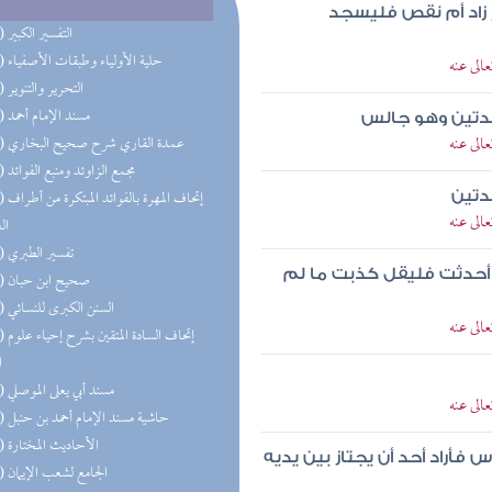
زاد أم نقص فليسجد
(92) التفسير الكبير
(85) حلية الأولياء وطبقات الأصفياء
الى عنه
(59) التحرير والتنوير
(58) مسند الإمام أحمد
دتين وهو جالس
الى عنه
(50) عمدة القاري شرح صحيح البخاري
(48) مجمع الزاوئد ومنبع الفوائد
(47) إتحاف 
دتين
الى عنه
ال
(44) تفسير الطبري
 أحدثت فليقل كذبت ما لم
(43) صحيح ابن حبان
(42) السنن الكبرى للنسائي
الى عنه
(33) إتحاف
ا
(32) مسند أبي يعلى الموصلي
الى عنه
(32) حاشية مسند الإمام أحمد بن حنبل
(31) الأحاديث المختارة
فأراد أحد أن يجتاز بين يديه
(28) الجامع لشعب الإيمان