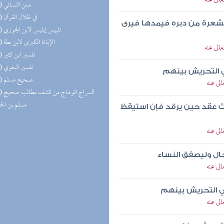
الى عنه
(16) سنن النسائي
(15) في ظلال القرآن
بشعرة من دبره فيمدها فيرى
(15) تلبيس إبليس لابن الجوزي
(14) الإبانة الكبرى لابن بطة
الى عنه
(14) تفسير ابن كثير
(14) تفسير البغوي
 التحريش بينهم
(14) صحيح مسلم
لى عنه
(13) السر
مسلم بن ال
لاث عقد حين يرقد فإن استيقظ
لى عنه
جال وليصفق النساء
لى عنه
ي التحريش بينهم
لى عنه