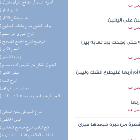
(26) أضواء البيان في إيضاح القرآن بالقرآن
الى عنه
(25) تفسير المنار
(23) شرح مشكل الآثار
ن على اليقين
(22) مرقاة المفاتيح شرح مشكاة المصابيح
الى عنه
(21) شرح النووي على مسلم
(21) التوضيح لشرح الجامع الصحيح
ه حتى وجدت برد لعابه بين
(21) المعجم الكبير
(20) زهرة التفاسير
الى عنه
(20) المفهم لما أشكل من تلخيص كتاب مسلم
(19) فيض القدير
أم أربعا فليطرح الشك وليبن
(18) شرح السنة
الى عنه
(18) مصنف عبد الرزاق
(17) البحر 
ربعا
الى عنه
(17) شرح السيوطي لسنن النسائي
(17) الدين الخالص
شعرة من دبره فيمدها فيرى
(16) فتح الباري شرح صحيح البخاري
(16) المطالب العالية بزوائد المسانيد الثمانية