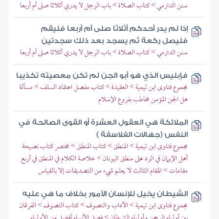
سنن الدارمي > كتاب الصلاة > باب الرجل لا يدري أثلاثا صلى أم أربعا
إذا لم يدر أحدكم أثلاثا صلى أم أربعا فليقم
فليصل ركعة ثم يسجد بعد ذلك سجدتين
سنن الدارمي > كتاب الصلاة > باب الرجل لا يدري أثلاثا صلى أم أربعا
فإبليس الذي هو أبو الجن لم تكن معصيته تكذيبا
مجموع فتاوى ابن تيمية > العقيدة > كتاب مفصل اعتقاد السلف > مسألة
هل الجن المؤمن مخاطب بفروع الإسلام
الملائكة هي العقول العشرة أو القوى الصالحة في
النفس (جهالات الفلاسفة )
مجموع فتاوى ابن تيمية > المنطق > كتاب المنطق > مختصر كتاب نصيحة
أهل الإيمان في الرد على منطق اليونان > خلاصة الكلام في المنطق في أربع
مقامات > المقام الثالث لا يعلم شيء من التصديقات إلا بالقياس
الشيطان يخيل للإنسان الأمور بخلاف ما هي عليه
مجموع فتاوى ابن تيمية > الآداب والتصوف > كتاب التصوف > الفرقان
بين أولياء الرحمن وأولياء الشيطان > فصل الأنبياء أفضل من الأولياء