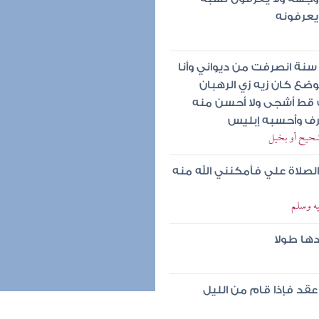
يعرفونه
سنة انصرفت من ديواني وأنا
ع كان زيه زي الرهبان
قط أشجى ولا أحسن منه
صرف وأحسبه إبليس
شحيح أو بخيل
صلاة علي فأمكنني الله منه
ه وسلم
دها طولا
قد فإذا قام من الليل