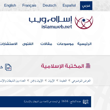
عربي
Español
Deutsch
Français
English
الرئيسية
موسوعات
مقالات
الفتوى
الاستشارات
المكتبة الإسلامية
كتب
العرض الموضوعي
العقيدة
الإيمان
الإيمان بالجن
العداء بين الشيطان والإنس
عدد النتائج : 1616
في البحث عن (العداء بين الشيطان والإنسان)