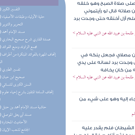
فصلى صلاة الصبح وهو خلفه
(92) التفسير الكبير
 صلاته قال لو رأيتموني
(85) حلية الأولياء وطبقات الأصفياء
لم أزل أخنقه حتى وجدت برد
(59) التحرير والتنوير
(58) مسند الإمام أحمد
لحة بن عبيد الله عن النبي عليه السلام >
(50) عمدة القاري شرح صحيح البخاري
(48) مجمع الزاوئد ومنبع الفوائد
(47) إتحاف 
ين مصلاي فجعل ينكه في
ال
وجدت برد لسانه على يدي
(44) تفسير الطبري
ه من كان يخافه
لحة بن عبيد الله عن النبي عليه السلام >
(43) صحيح ابن حبان
(42) السنن الكبرى للنسائي
(33) إتحاف
ا
 جاء إليه وهو على شيء من
(32) حاشية مسند الإمام أحمد بن حنبل
لم
(32) مسند أبي يعلى الموصلي
(31) الأحاديث المختارة
الشيطان فلم يقدر عليه
(28) الجامع لشعب الإيمان