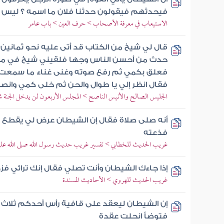
فيحدثهم فيقولون حدثنا فلان ما اسمه ؟ ليس 
الاستيعاب في معرفة الأصحاب > حرف العين > باب عامر
قال لي شيخ من الكتاب قد أتى عليه نحو ثمانين 
حدث من أحسن الناس وجها فلقيني شيخ في موض
فعلق بكمي ثم رفع صوته وغنى غناء ما سمعت 
فقال انظر إلي يا طوال والحن ثم خلى كمي وان
الجليس الصالح والأنيس الناصح > المجلس الأربعون لن يدخل الجنة 
أنه صلى صلاة فقال إن الشيطان عرض لي يقطع ال
فذعته
غريب الحديث للخطابي > تفسير غريب حديث رسول الله صلى الله علي
إذا جاءك الشيطان وأنت تصلي فقال إنك ترائي فز
غريب الحديث للهروي > الأحاديث المسندة
إن الشيطان ليعقد على قافية رأس أحدكم ثلاث ع
فتوضأ انحلت عقدة