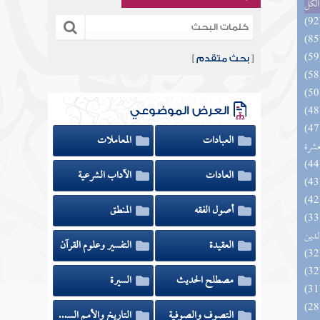
الكل
[
بحث متقدم
]
العرض الموضوعي
المهرة بالفوائد المبتكرة من أطراف
العبادات
المعاملات
عشرة
العادات
الآداب الشرعية
أصول الفقه
المنطق
 السادة المتقين بشرح إحياء علوم
لدين
العقيدة
التفسير وعلوم القرآن
مصطلح الحديث
السيرة
التصوف والصوفية
التاريخ والأمم السابقة