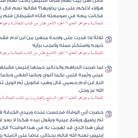
فأتى أهل بيت لهم شرف فتلبس بأخت لهم فصرع
هؤلاء أدلكم على من يداويها؟ فقالوا نعم قال فل
فكانت معه في صومعته فأتاه الشيطان فلم يزل
المجالسة وجواهر العلم > الجزء الثامن عشر من كتاب المجالسة وجواهر
ثلاثة إذا قدرت على واحدة منهن من ابن آدم ف
ذنوبه واستكثر عمله وأعجب برأيه
المجالسة وجواهر العلم > الجزء التاسع عشر من كتاب المجالسة وجواه
لما ضربت الدراهم والدنانير حملها إبليس فقبل
عيني وثمرة قلبي بكما أغوي وبكما أطغي وبكما 
النار ابن آدم حسبي قال وهب فالويل ثم الويل ث
الله عز وجل
المجالسة وجواهر العلم > الجزء السابع والعشرون من كتاب المجالسة 
حضرت أبي الوفاة فجلست عنده وبيدي الخرقة ل
ثم يضيق ويفتح عينيه ويقول بيده هكذا لا بعد لا
إيش هذا الذي قد لهجت به في هذا الوقت؟ قال يا
إبليس لعنه الله قائم بحذائي عاضا على أنامله ي