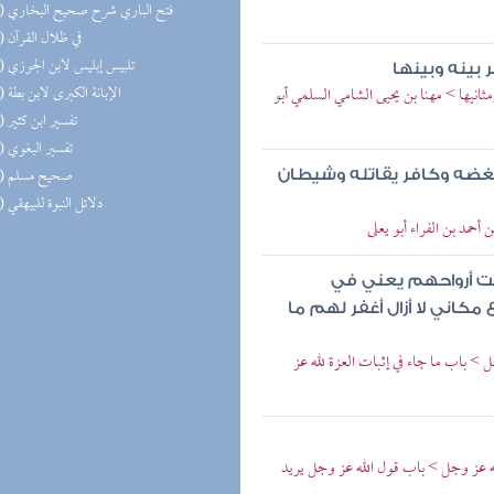
(16) فتح الباري شرح صحيح البخاري
(15) في ظلال القرآن
(15) تلبيس إبليس لابن الجوزي
بينه وبينها
(14) الإبانة الكبرى لابن بطة
مثانيها > مهنا بن يحيى الشامي السلمي أبو
(14) تفسير ابن كثير
(14) تفسير البغوي
(14) صحيح مسلم
غضه وكافر يقاتله وشيطان
(13) دلائل النبوة للبيهقي
أحمد بن الفراء أبو يعلى
امت أرواحهم يعني في
مكاني لا أزال أغفر لهم ما
> باب ما جاء في إثبات العزة لله عز
له عز وجل > باب قول الله عز وجل يريد