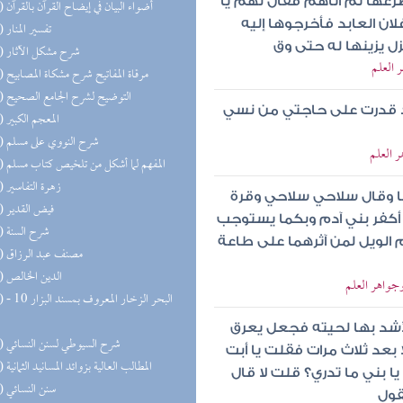
ها ثم أتاهم فقال لهم يا
(26) أضواء البيان في إيضاح القرآن بالقرآن
ان العابد فأخرجوها إليه
(25) تفسير المنار
 يزينها له حتى وق
(23) شرح مشكل الآثار
 العلم
(22) مرقاة المفاتيح شرح مشكاة المصابيح
(21) التوضيح لشرح الجامع الصحيح
قد قدرت على حاجتي من نسي
(21) المعجم الكبير
(21) شرح النووي على مسلم
ر العلم
(20) المفهم لما أشكل من تلخيص كتاب مسلم
(20) زهرة التفاسير
ها وقال سلاحي سلاحي وقرة
(19) فيض القدير
أكفر بني آدم وبكما يستوجب
(18) شرح السنة
م الويل لمن آثرهما على طاعة
(18) مصنف عبد الرزاق
(17) الدين الخالص
وجواهر العلم
(17) البحر 
أشد بها لحيته فجعل يعرق
(17) شرح السيوطي لسنن النسائي
 بعد ثلاث مرات فقلت يا أبت
(16) المطالب العالية بزوائد المسانيد الثمانية
 بني ما تدري؟ قلت لا قال
(16) سنن النسائي
قول