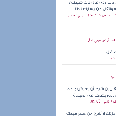
ي وقراءتي قال ذاك شيطان
واتفل عن يسارك ثلاثا
باب العين > ذكر عثمان بن أبي العاص
عبد الرحمن تابعي كوفي
عاقل
نبه
نبه
 فقال إن شرط أن يعيش ولدك
ولم يشركا في العبادة
 تفسير الآية 189
وعزتك لا أخرج من صدر عبدك