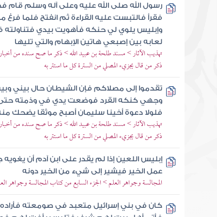
رسول الله صلى الله عليه وعلى آله وسلم قام 
فقرأ فالتبست عليه القراءة ثم انفتح فلما فرغ من
وإبليس يلوي لي حنكه فأهويت بيدي فتناولته ف
لعابه بين إصبعي هاتين الإبهام والتي تليها
تهذيب الآثار > مسند طلحة بن عبيد الله > ذكر ما صح سنده من أخبار ط
ذكر من قال يجزيء المصلي من السترة كل ما استتر به
تقدموا إلى مصلاكم فإن الشيطان حال بيني وب
وجهي كنكه القرد فوضعت يدي في وذمته حتى 
فلولا دعوة أخينا سليمان أصبح موثقا يضحك من
تهذيب الآثار > مسند طلحة بن عبيد الله > ذكر ما صح سنده من أخبار ط
ذكر من قال يجزيء المصلي من السترة كل ما استتر به
إبليس اللعين إذا لم يقدر على ابن آدم أن يغويه
عمل الخير فيشير إلى شيء من الخير دونه
المجالسة وجواهر العلم > الجزء السابع من كتاب المجالسة وجواهر الع
كان في بني إسرائيل متعبد في صومعته فأراده 