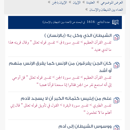
العرض الموضوعي
العقيدة
الإيمان
الإيمان بالجن
تراجم الأعلام
العداء بين الشيطان والإنسان
عدد النتائج : 1616
في البحث عن (العداء بين الشيطان والإنسان)
الشيطان الذي وكل به (بالإنسان )
تفسير القرآن العظيم > تفسير سورة ق > تفسير قوله تعالى " وقال قرينه هذا
ما لدي عتيد "
كان الجن يفرقون من الإنس كما يفرق الإنس منهم
أو أشد
تفسير القرآن العظيم > تفسير سورة الجن > تفسير قوله تعالى " قل أوحي
إلي أنه استمع نفر من الجن فقالوا إنا سمعنا قرآنا عجبا "
علم من إبليس كتمانه الكبر أن لا يسجد لآدم
تفسير الطبري > تفسير سورة البقرة > القول في تأويل قوله تعالى " قال إني
أعلم ما لا تعلمون "
ووسوس الشيطان إلى آدم