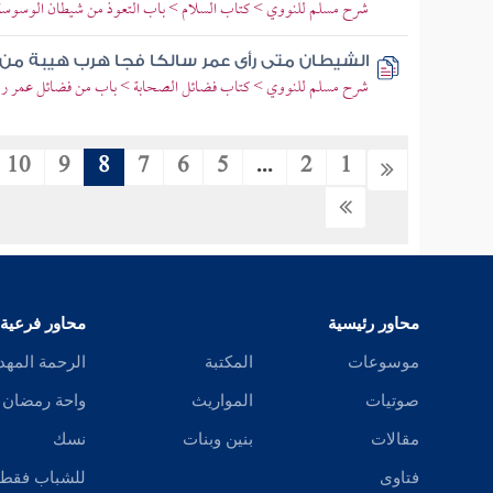
شرح مسلم للنووي > كتاب السلام > باب التعوذ من شيطان الوسوسة 
الشيطان متى رأى عمر سالكا فجا هرب هيبة من 
شرح مسلم للنووي > كتاب فضائل الصحابة > باب من فضائل عمر رضي
10
9
8
7
6
5
...
2
1
محاور رئيسية
محاور فرعية
موسوعات
المكتبة
الرحمة المهد
صوتيات
المواريث
واحة رمضان
مقالات
بنين وبنات
نسك
فتاوى
للشباب فقط