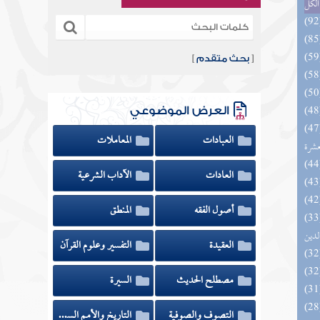
الكل
[
بحث متقدم
]
العرض الموضوعي
المهرة بالفوائد المبتكرة من أطراف
العبادات
المعاملات
عشرة
العادات
الآداب الشرعية
أصول الفقه
المنطق
 السادة المتقين بشرح إحياء علوم
لدين
العقيدة
التفسير وعلوم القرآن
مصطلح الحديث
السيرة
التصوف والصوفية
التاريخ والأمم السابقة