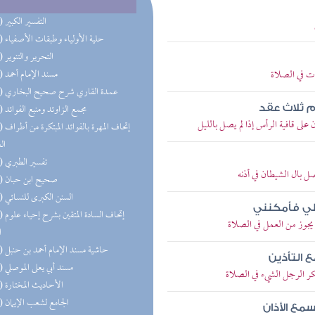
(92) التفسير الكبير
(85) حلية الأولياء وطبقات الأصفياء
(59) التحرير والتنوير
ت في الصلاة
(58) مسند الإمام أحمد
(50) عمدة القاري شرح صحيح البخاري
(48) مجمع الزاوئد ومنبع الفوائد
م ثلاث عقد
 قافية الرأس إذا لم يصل بالليل
(47) إتحاف 
ال
(44) تفسير الطبري
 بال الشيطان في أذنه
(43) صحيح ابن حبان
(42) السنن الكبرى للنسائي
لي فأمكنني
(33) إتحاف
جوز من العمل في الصلاة
ا
(32) حاشية مسند الإمام أحمد بن حنبل
ع التأذين
(32) مسند أبي يعلى الموصلي
 الرجل الشيء في الصلاة
(31) الأحاديث المختارة
(28) الجامع لشعب الإيمان
سمع الأذان