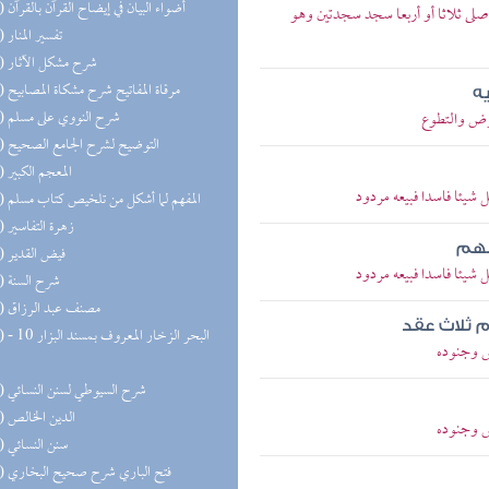
(26) أضواء البيان في إيضاح القرآن بالقرآن
صلى ثلاثا أو أربعا سجد سجدتين وهو
(25) تفسير المنار
(23) شرح مشكل الآثار
(22) مرقاة المفاتيح شرح مشكاة المصابيح
ه
(21) شرح النووي على مسلم
رض والتطوع
(21) التوضيح لشرح الجامع الصحيح
(21) المعجم الكبير
شيئا فاسدا فبيعه مردود
(20) المفهم لما أشكل من تلخيص كتاب مسلم
(20) زهرة التفاسير
نهم
(19) فيض القدير
شيئا فاسدا فبيعه مردود
(18) شرح السنة
(18) مصنف عبد الرزاق
م ثلاث عقد
(17) البحر 
س وجنوده
(17) شرح السيوطي لسنن النسائي
(17) الدين الخالص
س وجنوده
(16) سنن النسائي
(16) فتح الباري شرح صحيح البخاري