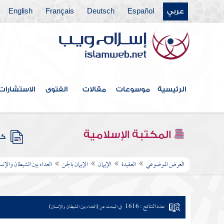
عربي
Español
Deutsch
Français
English
الرئيسية
موسوعات
مقالات
الفتوى
الاستشارات
المكتبة الإسلامية
كتب
العرض الموضوعي
العقيدة
الإيمان
الإيمان بالجن
العداء بين الشيطان والإنس
عدد النتائج : 1616
في البحث عن (العداء بين الشيطان والإنسان)