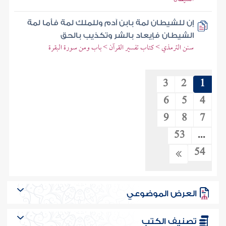
إن للشيطان لمة بابن آدم وللملك لمة فأما لمة
الشيطان فإيعاد بالشر وتكذيب بالحق
سنن الترمذي > كتاب تفسير القرآن > باب ومن سورة البقرة
3
2
1
6
5
4
9
8
7
53
...
54
العرض الموضوعي
تصنيف الكتب