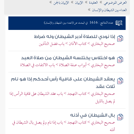
العرض الموضوعي
العقيدة
الإيمان
الإيمان بالجن
تراجم الأعلام
العداء بين الشيطان والإنسان
عدد النتائج : 1616
في البحث عن (العداء بين الشيطان والإنسان)
إذا نودي للصلاة أدبر الشيطان وله ضراط
صحيح البخاري > كتاب الأذان > باب فضل التأذين
هو اختلاس يختلسه الشيطان من صلاة العبد
صحيح البخاري > أبواب صفة الصلاة > باب الالتفات في الصلاة
يعقد الشيطان على قافية رأس أحدكم إذا هو نام
ثلاث عقد
صحيح البخاري > كتاب التهجد > باب عقد الشيطان على قافية الرأس إذا
لم يصل بالليل
بال الشيطان في أذنه
صحيح البخاري > كتاب التهجد > باب إذا نام ولم يصل بال الشيطان في
أذنه