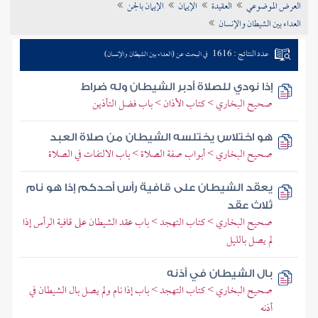
العرض الموضوعي
العقيدة
الإيمان
الإيمان بالجن
تراجم الأعلام
العداء بين الشيطان والإنسان
عدد النتائج : 1616
في البحث عن (العداء بين الشيطان والإنسان)
إذا نودي للصلاة أدبر الشيطان وله ضراط
صحيح البخاري > كتاب الأذان > باب فضل التأذين
هو اختلاس يختلسه الشيطان من صلاة العبد
صحيح البخاري > أبواب صفة الصلاة > باب الالتفات في الصلاة
يعقد الشيطان على قافية رأس أحدكم إذا هو نام
ثلاث عقد
صحيح البخاري > كتاب التهجد > باب عقد الشيطان على قافية الرأس إذا
لم يصل بالليل
بال الشيطان في أذنه
صحيح البخاري > كتاب التهجد > باب إذا نام ولم يصل بال الشيطان في
أذنه