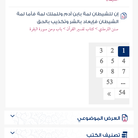
إن للشيطان لمة بابن آدم وللملك لمة فأما لمة
الشيطان فإيعاد بالشر وتكذيب بالحق
سنن الترمذي > كتاب تفسير القرآن > باب ومن سورة البقرة
3
2
1
6
5
4
9
8
7
53
...
54
العرض الموضوعي
تصنيف الكتب