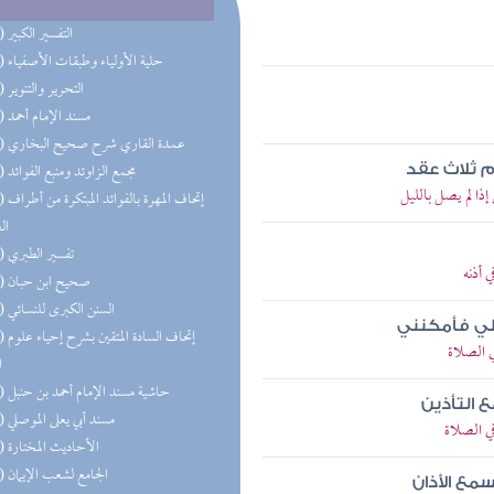
(92) التفسير الكبير
(85) حلية الأولياء وطبقات الأصفياء
(59) التحرير والتنوير
(58) مسند الإمام أحمد
(50) عمدة القاري شرح صحيح البخاري
(48) مجمع الزاوئد ومنبع الفوائد
م ثلاث عقد
ا لم يصل بالليل
(47) إتحاف 
ال
(44) تفسير الطبري
 أذنه
(43) صحيح ابن حبان
(42) السنن الكبرى للنسائي
لي فأمكنني
(33) إتحاف
 الصلاة
ا
(32) حاشية مسند الإمام أحمد بن حنبل
ع التأذين
(32) مسند أبي يعلى الموصلي
ي الصلاة
(31) الأحاديث المختارة
(28) الجامع لشعب الإيمان
سمع الأذان