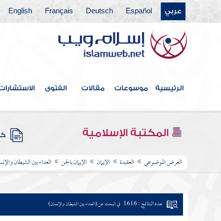
عربي
Español
Deutsch
Français
English
الرئيسية
موسوعات
مقالات
الفتوى
الاستشارات
المكتبة الإسلامية
كتب
العرض الموضوعي
العقيدة
الإيمان
الإيمان بالجن
العداء بين الشيطان والإنس
عدد النتائج : 1616
في البحث عن (العداء بين الشيطان والإنسان)