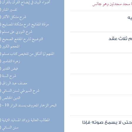
(26) أضواء البيان في إيضاح القرآن بالقرآن
ربعا سجد سجدتين وهو جالس
(25) تفسير المنار
(23) شرح مشكل الآثار
ه
(22) مرقاة المفاتيح شرح مشكاة المصابيح
(21) شرح النووي على مسلم
(21) التوضيح لشرح الجامع الصحيح
م ثلاث عقد
(21) المعجم الكبير
(20) المفهم لما أشكل من تلخيص كتاب مسلم
(20) زهرة التفاسير
(19) فيض القدير
(18) شرح السنة
(18) مصنف عبد الرزاق
(17) شرح السيوطي لسنن النسائي
(17) الدين الخالص
(17) البحر 
(16) المطالب العالية بزوائد المسانيد الثمانية
 حتى لا يسمع صوته فإذا
(16) سنن النسائي