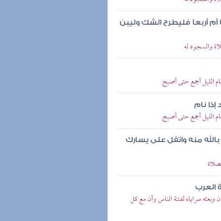
أم أربعا فليطرح الشك وليبن
اة والسجود له
م الليل أجمع حتى أصبح
ذا نام
م الليل أجمع حتى أصبح
الله منه واتفل على يسارك
صلاة
 العرب
وبعثه سراياه لفتنة الناس وأن مع كل