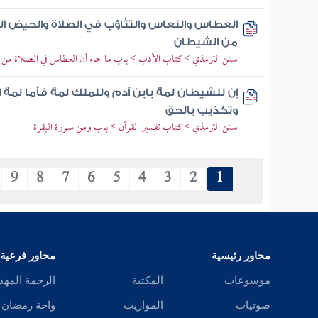
العطاس والنعاس والتثاؤب في الصلاة والحيض ال
من الشيطان
سنن الترمذي > كتاب الأدب > باب ما جاء أن العطاس في الصلاة من 
إن للشيطان لمة بابن آدم وللملك لمة فأما لمة 
وتكذيب بالحق
سنن الترمذي > كتاب تفسير القرآن > باب ومن سورة البقرة
9
8
7
6
5
4
3
2
1
محاور رئيسية
محاور فرعية
موسوعات
المكتبة
الرحمة المهد
صوتيات
المواريث
واحة رمضان