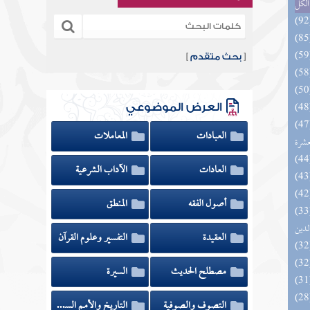
الكل
[
بحث متقدم
]
العرض الموضوعي
المهرة بالفوائد المبتكرة من أطراف
العبادات
المعاملات
عشرة
العادات
الآداب الشرعية
أصول الفقه
المنطق
 السادة المتقين بشرح إحياء علوم
لدين
العقيدة
التفسير وعلوم القرآن
مصطلح الحديث
السيرة
التصوف والصوفية
التاريخ والأمم السابقة