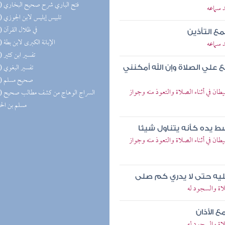
(16) فتح الباري شرح صحيح البخاري
 سماعه
(15) تلبيس إبليس لابن الجوزي
(15) في ظلال القرآن
مع التأذين
(14) الإبانة الكبرى لابن بطة
 سماعه
(14) تفسير ابن كثير
(14) تفسير البغوي
علي الصلاة وإن الله أمكنني
(14) صحيح مسلم
 في أثناء الصلاة والتعوذ منه وجواز
(13) السر
مسلم بن ال
سط يده كأنه يتناول شيئا
 في أثناء الصلاة والتعوذ منه وجواز
يه حتى لا يدري كم صلى
اة والسجود له
ع الأذان
اة والسجود له