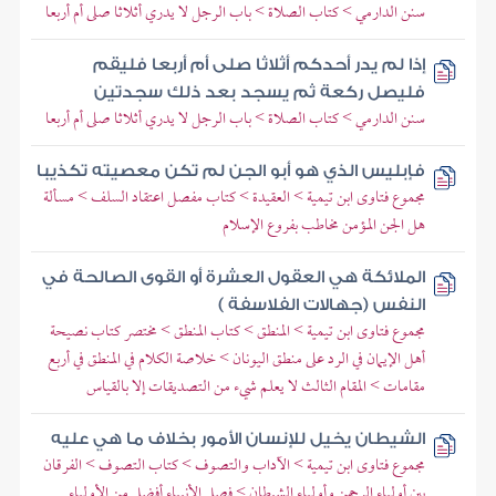
سنن الدارمي > كتاب الصلاة > باب الرجل لا يدري أثلاثا صلى أم أربعا
إذا لم يدر أحدكم أثلاثا صلى أم أربعا فليقم
فليصل ركعة ثم يسجد بعد ذلك سجدتين
سنن الدارمي > كتاب الصلاة > باب الرجل لا يدري أثلاثا صلى أم أربعا
فإبليس الذي هو أبو الجن لم تكن معصيته تكذيبا
مجموع فتاوى ابن تيمية > العقيدة > كتاب مفصل اعتقاد السلف > مسألة
هل الجن المؤمن مخاطب بفروع الإسلام
الملائكة هي العقول العشرة أو القوى الصالحة في
النفس (جهالات الفلاسفة )
مجموع فتاوى ابن تيمية > المنطق > كتاب المنطق > مختصر كتاب نصيحة
أهل الإيمان في الرد على منطق اليونان > خلاصة الكلام في المنطق في أربع
مقامات > المقام الثالث لا يعلم شيء من التصديقات إلا بالقياس
الشيطان يخيل للإنسان الأمور بخلاف ما هي عليه
مجموع فتاوى ابن تيمية > الآداب والتصوف > كتاب التصوف > الفرقان
بين أولياء الرحمن وأولياء الشيطان > فصل الأنبياء أفضل من الأولياء