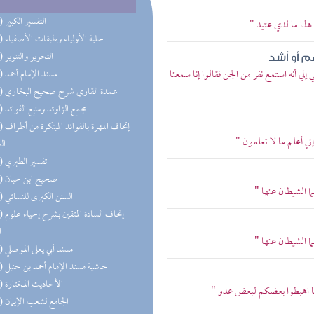
(92) التفسير الكبير
 هذا ما لدي عتيد "
(85) حلية الأولياء وطبقات الأصفياء
(59) التحرير والتنوير
م أو أشد
لي أنه استمع نفر من الجن فقالوا إنا سمعنا
(58) مسند الإمام أحمد
(50) عمدة القاري شرح صحيح البخاري
(48) مجمع الزاوئد ومنبع الفوائد
(47) إتحاف 
ني أعلم ما لا تعلمون "
ال
(44) تفسير الطبري
(43) صحيح ابن حبان
ما الشيطان عنها "
(42) السنن الكبرى للنسائي
(33) إتحاف
ا
ما الشيطان عنها "
(32) مسند أبي يعلى الموصلي
(32) حاشية مسند الإمام أحمد بن حنبل
(31) الأحاديث المختارة
قلنا اهبطوا بعضكم لبعض عدو "
(28) الجامع لشعب الإيمان