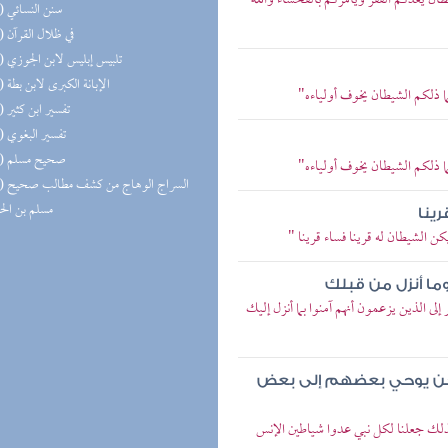
طان يعدكم الفقر ويأمركم بالفحشاء والله
(16) سنن النسائي
(15) في ظلال القرآن
(15) تلبيس إبليس لابن الجوزي
(14) الإبانة الكبرى لابن بطة
ما ذلكم الشيطان يخوف أولياءه"
(14) تفسير ابن كثير
(14) تفسير البغوي
(14) صحيح مسلم
ما ذلكم الشيطان يخوف أولياءه"
(13) السر
مسلم بن ال
ينا
ن الشيطان له قرينا فساء قرينا "
 وما أنزل من قبلك
إلى الذين يزعمون أنهم آمنوا بما أنزل إليك
لجن يوحي بعضهم إلى بعض
كذلك جعلنا لكل نبي عدوا شياطين الإنس