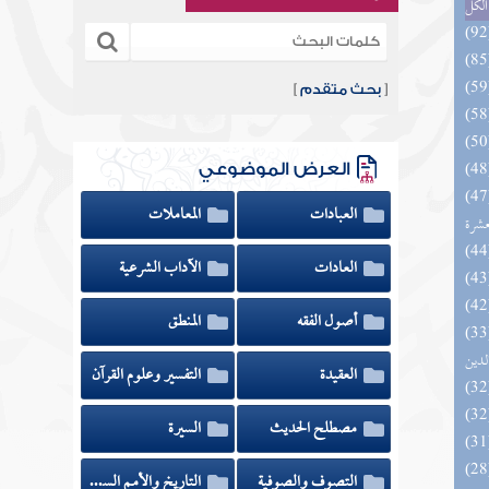
الكل
[
بحث متقدم
]
العرض الموضوعي
المهرة بالفوائد المبتكرة من أطراف
العبادات
المعاملات
عشرة
العادات
الآداب الشرعية
أصول الفقه
المنطق
 السادة المتقين بشرح إحياء علوم
لدين
العقيدة
التفسير وعلوم القرآن
مصطلح الحديث
السيرة
التصوف والصوفية
التاريخ والأمم السابقة