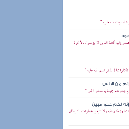
 شاء ربك ما فعلوه "
ضوه
صغى إليه أفئدة الذين لا يؤمنون بالآخرة
كلوا مما لم يذكر اسم الله عليه "
تم من الإنس
وم يحشرهم جميعا يا معشر الجن "
إنه لكم عدو مبين
ا مما رزقكم الله ولا تتبعوا خطوات الشيطان