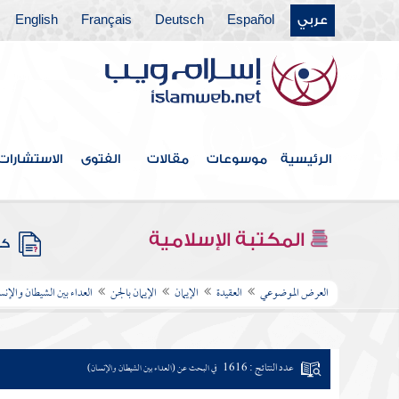
عربي
Español
Deutsch
Français
English
الرئيسية
موسوعات
مقالات
الفتوى
الاستشارات
المكتبة الإسلامية
كتب
العرض الموضوعي
العقيدة
الإيمان
الإيمان بالجن
العداء بين الشيطان والإنس
عدد النتائج : 1616
في البحث عن (العداء بين الشيطان والإنسان)