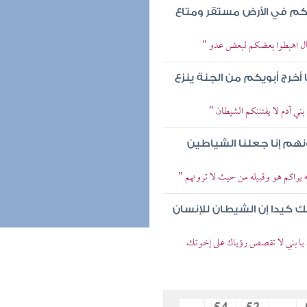
كم في الأرض مستقر ومتاع
 قال اهبطوا بعضكم لبعض عدو "
 أخرج أبويكم من الجنة ينزع
بني آدم لا يفتننكم الشيطان "
ونهم إنا جعلنا الشياطين
ه يراكم هو وقبيله من حيث لا ترونهم "
ك كيدا إن الشيطان للإنسان
ل يا بني لا تقصص رؤياك على إخوتك