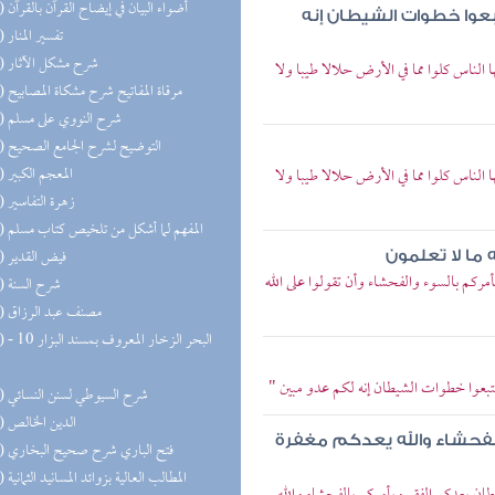
(26) أضواء البيان في إيضاح القرآن بالقرآن
تتبعوا خطوات الشيطان إنه
(25) تفسير المنار
(23) شرح مشكل الآثار
ا الناس كلوا مما في الأرض حلالا طيبا ولا
(22) مرقاة المفاتيح شرح مشكاة المصابيح
(21) شرح النووي على مسلم
(21) التوضيح لشرح الجامع الصحيح
(21) المعجم الكبير
ا الناس كلوا مما في الأرض حلالا طيبا ولا
(20) زهرة التفاسير
(20) المفهم لما أشكل من تلخيص كتاب مسلم
(19) فيض القدير
 ما لا تعلمون
يأمركم بالسوء والفحشاء وأن تقولوا على الله
(18) شرح السنة
(18) مصنف عبد الرزاق
(17) البحر 
تتبعوا خطوات الشيطان إنه لكم عدو مبين "
(17) شرح السيوطي لسنن النسائي
(17) الدين الخالص
لفحشاء والله يعدكم مغفرة
(16) فتح الباري شرح صحيح البخاري
(16) المطالب العالية بزوائد المسانيد الثمانية