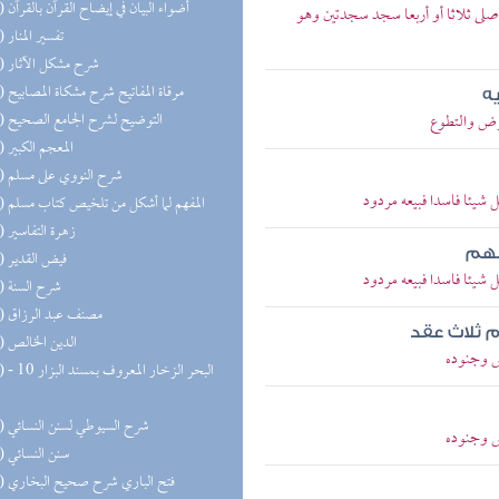
(26) أضواء البيان في إيضاح القرآن بالقرآن
صلى ثلاثا أو أربعا سجد سجدتين وهو
(25) تفسير المنار
(23) شرح مشكل الآثار
(22) مرقاة المفاتيح شرح مشكاة المصابيح
ه
(21) التوضيح لشرح الجامع الصحيح
رض والتطوع
(21) المعجم الكبير
(21) شرح النووي على مسلم
شيئا فاسدا فبيعه مردود
(20) المفهم لما أشكل من تلخيص كتاب مسلم
(20) زهرة التفاسير
نهم
(19) فيض القدير
شيئا فاسدا فبيعه مردود
(18) شرح السنة
(18) مصنف عبد الرزاق
م ثلاث عقد
(17) الدين الخالص
س وجنوده
(17) البحر 
(17) شرح السيوطي لسنن النسائي
س وجنوده
(16) سنن النسائي
(16) فتح الباري شرح صحيح البخاري