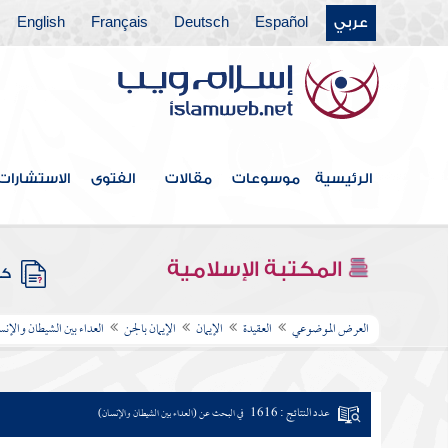
عربي
Español
Deutsch
Français
English
الرئيسية
موسوعات
مقالات
الفتوى
الاستشارات
المكتبة الإسلامية
كتب
العرض الموضوعي
العقيدة
الإيمان
الإيمان بالجن
العداء بين الشيطان والإنس
عدد النتائج : 1616
في البحث عن (العداء بين الشيطان والإنسان)