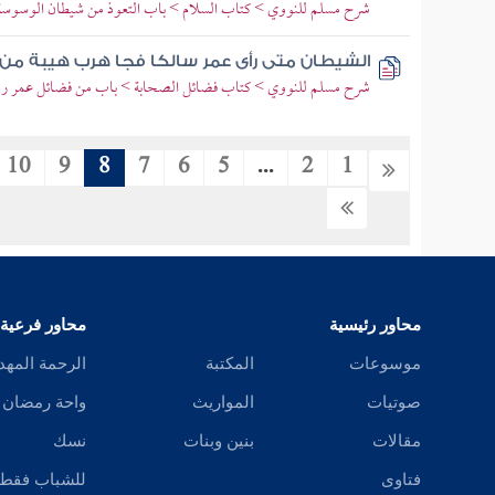
شرح مسلم للنووي > كتاب السلام > باب التعوذ من شيطان الوسوسة 
الشيطان متى رأى عمر سالكا فجا هرب هيبة من 
شرح مسلم للنووي > كتاب فضائل الصحابة > باب من فضائل عمر رضي
10
9
8
7
6
5
...
2
1
محاور رئيسية
محاور فرعية
موسوعات
المكتبة
الرحمة المهد
صوتيات
المواريث
واحة رمضان
مقالات
بنين وبنات
نسك
فتاوى
للشباب فقط