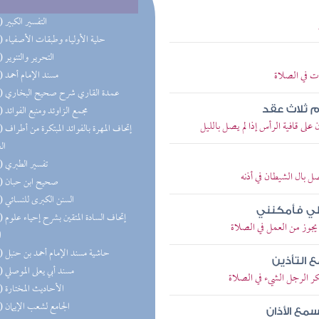
(92) التفسير الكبير
(85) حلية الأولياء وطبقات الأصفياء
(59) التحرير والتنوير
ت في الصلاة
(58) مسند الإمام أحمد
(50) عمدة القاري شرح صحيح البخاري
(48) مجمع الزاوئد ومنبع الفوائد
م ثلاث عقد
 قافية الرأس إذا لم يصل بالليل
(47) إتحاف 
ال
(44) تفسير الطبري
 بال الشيطان في أذنه
(43) صحيح ابن حبان
(42) السنن الكبرى للنسائي
لي فأمكنني
(33) إتحاف
جوز من العمل في الصلاة
ا
(32) حاشية مسند الإمام أحمد بن حنبل
ع التأذين
(32) مسند أبي يعلى الموصلي
 الرجل الشيء في الصلاة
(31) الأحاديث المختارة
(28) الجامع لشعب الإيمان
سمع الأذان