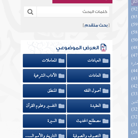
الكل
[
بحث متقدم
]
العرض الموضوعي
المهرة بالفوائد المبتكرة من أطراف
العبادات
المعاملات
عشرة
العادات
الآداب الشرعية
أصول الفقه
المنطق
 السادة المتقين بشرح إحياء علوم
لدين
العقيدة
التفسير وعلوم القرآن
مصطلح الحديث
السيرة
التصوف والصوفية
التاريخ والأمم السابقة