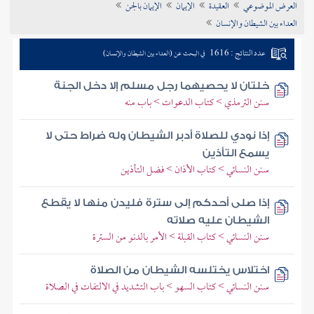
العرض الموضوعي
العقيدة
الإيمان
الإيمان بالجن
تراجم الأعلام
العداء بين الشيطان والإنسان
عدد النتائج : 1616
في البحث عن (العداء بين الشيطان والإنسان)
خلتان لا يحصيهما رجل مسلم إلا دخل الجنة
سنن الترمذي > كتاب الدعوات > باب منه
إذا نودي للصلاة أدبر الشيطان وله ضراط حتى لا
يسمع التأذين
سنن النسائي > كتاب الأذان > فضل التأذين
إذا صلى أحدكم إلى سترة فليدن منها لا يقطع
الشيطان عليه صلاته
سنن النسائي > كتاب القبلة > الأمر بالدنو من السترة
اختلاس يختلسه الشيطان من الصلاة
سنن النسائي > كتاب السهو > باب التشديد في الالتفات في الصلاة