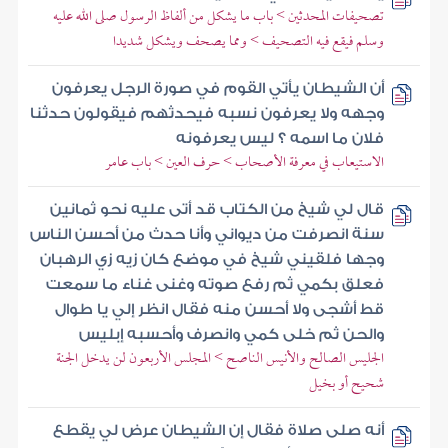
تصحيفات المحدثين > باب ما يشكل من ألفاظ الرسول صلى الله عليه
وسلم فيقع فيه التصحيف > ومما يصحف ويشكل شديدا
أن الشيطان يأتي القوم في صورة الرجل يعرفون
وجهه ولا يعرفون نسبه فيحدثهم فيقولون حدثنا
فلان ما اسمه ؟ ليس يعرفونه
الاستيعاب في معرفة الأصحاب > حرف العين > باب عامر
قال لي شيخ من الكتاب قد أتى عليه نحو ثمانين
سنة انصرفت من ديواني وأنا حدث من أحسن الناس
وجها فلقيني شيخ في موضع كان زيه زي الرهبان
فعلق بكمي ثم رفع صوته وغنى غناء ما سمعت
قط أشجى ولا أحسن منه فقال انظر إلي يا طوال
والحن ثم خلى كمي وانصرف وأحسبه إبليس
الجليس الصالح والأنيس الناصح > المجلس الأربعون لن يدخل الجنة
شحيح أو بخيل
أنه صلى صلاة فقال إن الشيطان عرض لي يقطع