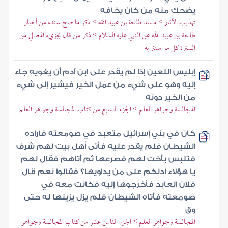
يضحك منه من كان يخافه
تهذيب الآثار > مسند طلحة بن عبيد الله > ذكر ما صح سنده من أخبار
طلحة بن عبيد الله عن النبي عليه السلام > ذكر من قال يجزيء المصلي من
السترة كل ما استتر به
إبليس اللعين إذا لم يقدر على ابن آدم أن يغويه جاء
إليه وهو على شيء من عمل الخير فيشير إلى شيء
من الخير دونه
المجالسة وجواهر العلم > الجزء السابع من كتاب المجالسة وجواهر العلم
كان في بني إسرائيل متعبد في صومعته فأراده
الشيطان فلم يقدر عليه فأتى أهل بيت لهم شرف
فتلبس بأخت لهم فصرعها ثم أتاهم فقال لهم
يا هؤلاء أدلكم على من يداويها؟ فقالوا نعم قال
فلان العابد فأخرجوها إليه فكانت معه في
صومعته فأتاه الشيطان فلم يزل يزينها له حتى
وق
المجالسة وجواهر العلم > الجزء الثامن عشر من كتاب المجالسة وجواهر