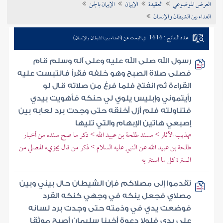
العرض الموضوعي
العقيدة
الإيمان
الإيمان بالجن
تراجم الأعلام
العداء بين الشيطان والإنسان
عدد النتائج : 1616
في البحث عن (العداء بين الشيطان والإنسان)
رسول الله صلى الله عليه وعلى آله وسلم قام
فصلى صلاة الصبح وهو خلفه فقرأ فالتبست عليه
القراءة ثم انفتح فلما فرغ من صلاته قال لو
رأيتموني وإبليس يلوي لي حنكه فأهويت بيدي
فتناولته فلم أزل أخنقه حتى وجدت برد لعابه بين
إصبعي هاتين الإبهام والتي تليها
تهذيب الآثار > مسند طلحة بن عبيد الله > ذكر ما صح سنده من أخبار
طلحة بن عبيد الله عن النبي عليه السلام > ذكر من قال يجزيء المصلي من
السترة كل ما استتر به
تقدموا إلى مصلاكم فإن الشيطان حال بيني وبين
مصلاي فجعل ينكه في وجهي كنكه القرد
فوضعت يدي في وذمته حتى وجدت برد لسانه
على يدي فلولا دعوة أخينا سليمان أصبح موثقا