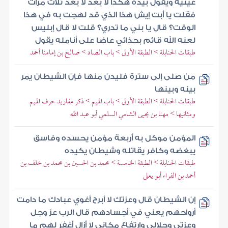
عينيه ويقول بيده هكذا لا بعد لا بعد ثلاث مرات
فقلت يا أبت إيش هذا الذي قد لهجت به في هذا
الوقت؟ قال يا بني ما تدري؟ قلت لا قال إبليس
لعنه الله قائم بحذائي عاضا على أنامله يقول
طبقات الحنابلة > الطبقة الأولى > باب الصاد > صالح بن إمامنا أحمد
من صلى إلى سترة فليدن منها فإن الشيطان يمر
بينه وبينها
طبقات الحنابلة > الطبقة الأولى > باب الميم > ذكر مفاريد حرف الميم
ومثانيها > مهنا بن يحيى الشامي السلمي أبو عبد الله
المؤمن موكل به أربعة مؤمن يحسده وفاسق
يبغضه وكافر يقاتله وشيطان يكيده
طبقات الحنابلة > الطبقة الخامسة > محمد بن الحسين بن محمد بن خلف بن
أحمد بن الفراء أبو يعلى
إن الشيطان قال وعزتك لا أبرح أغوي عبادك ما دامت
أرواحهم يعني في أجسادهم قال الرب عز وجل
وعزتي وجلالي وارتفاع مكاني لا أزال أغفر لهم ما