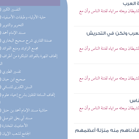
 العرب
(92) التفسير الكبير
يطان وبعثه سراياه لفتنة الناس وأن مع
(85) حلية الأولياء وطبقات الأصفياء
(59) التحرير والتنوير
(58) مسند الإمام أحمد
لعرب ولكن في التحريش
(50) عمدة القاري شرح صحيح البخاري
يطان وبعثه سراياه لفتنة الناس وأن مع
(48) مجمع الزاوئد ومنبع الفوائد
(47) إتحاف 
ال
(44) تفسير الطبري
يطان وبعثه سراياه لفتنة الناس وأن مع
(43) صحيح ابن حبان
(42) السنن الكبرى للنسائي
(33) إتحاف
ناس
ا
يطان وبعثه سراياه لفتنة الناس وأن مع
(32) حاشية مسند الإمام أحمد بن حنبل
(32) مسند أبي يعلى الموصلي
(31) الأحاديث المختارة
 فأدناهم منه منزلة أعظمهم
(28) الجامع لشعب الإيمان