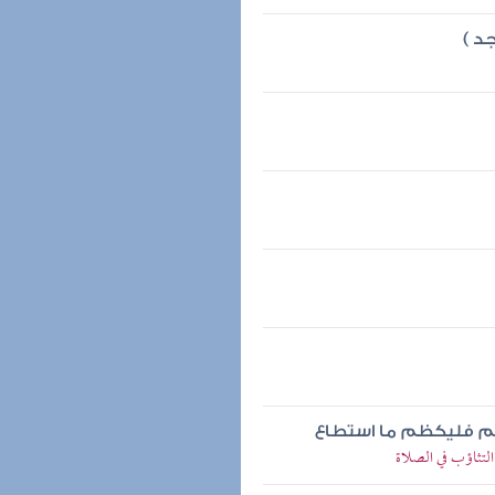
د )
دكم فليكظم ما استطاع
لتثاؤب في الصلاة