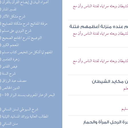
(26) أضواء البيان في إيضاح القرآن بالقرآن
يطان وبعثه سراياه لفتنة الناس وأن مع
(25) تفسير المنار
(23) شرح مشكل الآثار
(22) مرقاة المفاتيح شرح مشكاة المصابيح
م عنده منزلة أعظمهم فتنة
(21) شرح النووي على مسلم
يطان وبعثه سراياه لفتنة الناس وأن مع
(21) التوضيح لشرح الجامع الصحيح
(21) المعجم الكبير
(20) المفهم لما أشكل من تلخيص كتاب مسلم
(20) زهرة التفاسير
يطان وبعثه سراياه لفتنة الناس وأن مع
(19) فيض القدير
(18) شرح السنة
(18) مصنف عبد الرزاق
من مكايد الشيطان
(17) الدين الخالص
علم
(17) البحر 
سليم
(17) شرح السيوطي لسنن النسائي
(16) المطالب العالية بزوائد المسانيد الثمانية
 الرحل المرأة والحمار
(16) سنن النسائي