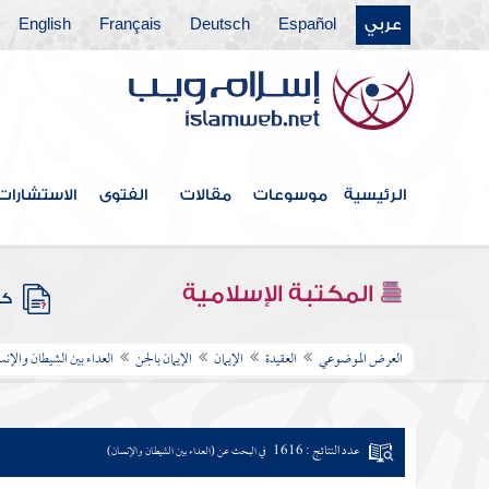
عربي
Español
Deutsch
Français
English
الرئيسية
موسوعات
مقالات
الفتوى
الاستشارات
المكتبة الإسلامية
كتب
العرض الموضوعي
العقيدة
الإيمان
الإيمان بالجن
العداء بين الشيطان والإنس
عدد النتائج : 1616
في البحث عن (العداء بين الشيطان والإنسان)