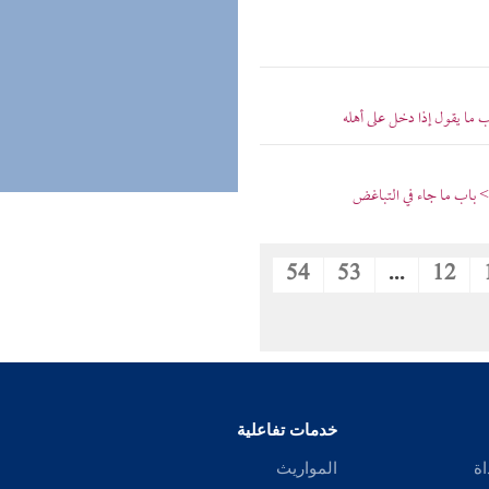
 ما يقول إذا دخل على أهله
> باب ما جاء في التباغض
54
53
...
12
خدمات تفاعلية
اة
المواريث