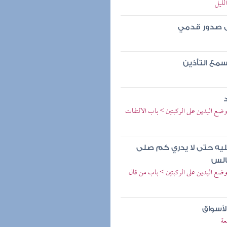
لليل
ى صدور قدمي
سمع التأذين
ضع اليدين على الركبتين > باب الالتفات
يه حتى لا يدري كم صلى
الس
ضع اليدين على الركبتين > باب من قال
لأسواق
عة