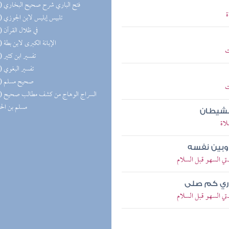
(16) فتح الباري شرح صحيح البخاري
ة
(15) تلبيس إبليس لابن الجوزي
(15) في ظلال القرآن
(14) الإبانة الكبرى لابن بطة
ت
(14) تفسير ابن كثير
(14) تفسير البغوي
(14) صحيح مسلم
ت
(13) السر
مسلم بن ال
الشيطان
لاة
وبين نفسه
تي السهو قبل السلام
دري كم صلى
تي السهو قبل السلام