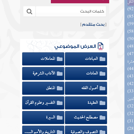
الكل
[
بحث متقدم
]
العرض الموضوعي
المهرة بالفوائد المبتكرة من أطراف
العبادات
المعاملات
عشرة
العادات
الآداب الشرعية
أصول الفقه
المنطق
 السادة المتقين بشرح إحياء علوم
لدين
العقيدة
التفسير وعلوم القرآن
مصطلح الحديث
السيرة
التصوف والصوفية
التاريخ والأمم السابقة