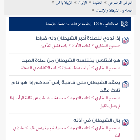
العرض الموضوعي
العقيدة
الإيمان
الإيمان بالجن
تراجم الأعلام
العداء بين الشيطان والإنسان
عدد النتائج : 1616
في البحث عن (العداء بين الشيطان والإنسان)
إذا نودي للصلاة أدبر الشيطان وله ضراط
صحيح البخاري > كتاب الأذان > باب فضل التأذين
هو اختلاس يختلسه الشيطان من صلاة العبد
صحيح البخاري > أبواب صفة الصلاة > باب الالتفات في الصلاة
يعقد الشيطان على قافية رأس أحدكم إذا هو نام
ثلاث عقد
صحيح البخاري > كتاب التهجد > باب عقد الشيطان على قافية الرأس إذا
لم يصل بالليل
بال الشيطان في أذنه
صحيح البخاري > كتاب التهجد > باب إذا نام ولم يصل بال الشيطان في
أذنه