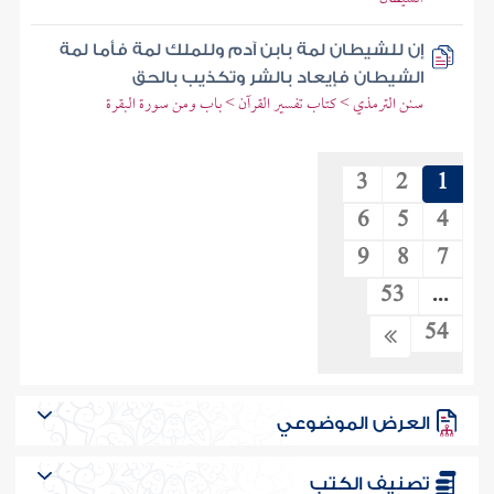
إن للشيطان لمة بابن آدم وللملك لمة فأما لمة
الشيطان فإيعاد بالشر وتكذيب بالحق
سنن الترمذي > كتاب تفسير القرآن > باب ومن سورة البقرة
3
2
1
6
5
4
9
8
7
53
...
54
العرض الموضوعي
تصنيف الكتب