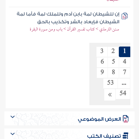
إن للشيطان لمة بابن آدم وللملك لمة فأما لمة
الشيطان فإيعاد بالشر وتكذيب بالحق
سنن الترمذي > كتاب تفسير القرآن > باب ومن سورة البقرة
3
2
1
6
5
4
9
8
7
53
...
54
العرض الموضوعي
تصنيف الكتب