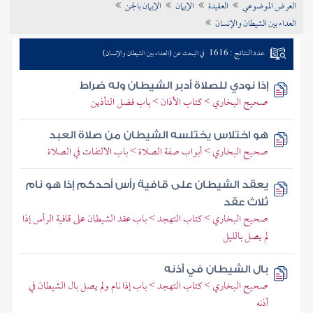
العرض الموضوعي
العقيدة
الإيمان
الإيمان بالجن
تراجم الأعلام
العداء بين الشيطان والإنسان
عدد النتائج : 1616
في البحث عن (العداء بين الشيطان والإنسان)
إذا نودي للصلاة أدبر الشيطان وله ضراط
صحيح البخاري > كتاب الأذان > باب فضل التأذين
هو اختلاس يختلسه الشيطان من صلاة العبد
صحيح البخاري > أبواب صفة الصلاة > باب الالتفات في الصلاة
يعقد الشيطان على قافية رأس أحدكم إذا هو نام
ثلاث عقد
صحيح البخاري > كتاب التهجد > باب عقد الشيطان على قافية الرأس إذا
لم يصل بالليل
بال الشيطان في أذنه
صحيح البخاري > كتاب التهجد > باب إذا نام ولم يصل بال الشيطان في
أذنه