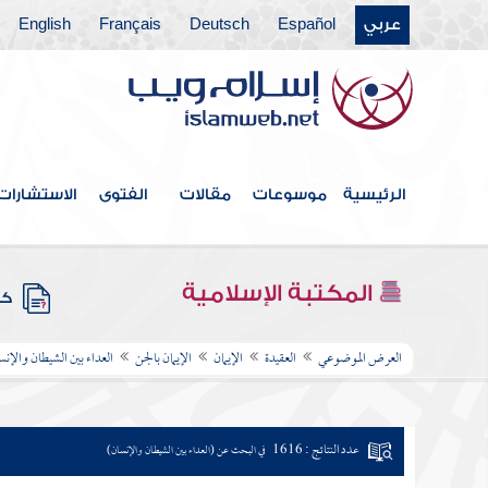
عربي
Español
Deutsch
Français
English
الرئيسية
موسوعات
مقالات
الفتوى
الاستشارات
المكتبة الإسلامية
كتب
العرض الموضوعي
العقيدة
الإيمان
الإيمان بالجن
العداء بين الشيطان والإنس
عدد النتائج : 1616
في البحث عن (العداء بين الشيطان والإنسان)