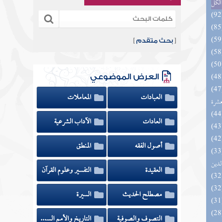
الكل
[
بحث متقدم
]
العرض الموضوعي
المهرة بالفوائد المبتكرة من أطراف
العبادات
المعاملات
عشرة
العادات
الآداب الشرعية
أصول الفقه
المنطق
 السادة المتقين بشرح إحياء علوم
لدين
العقيدة
التفسير وعلوم القرآن
مصطلح الحديث
السيرة
التصوف والصوفية
التاريخ والأمم السابقة