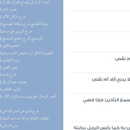
(26) أضواء البيان في إيضاح القرآن بالقرآن
(25) تفسير المنار
(23) شرح مشكل الآثار
(22) مرقاة المفاتيح شرح مشكاة المصابيح
(21) شرح النووي على مسلم
(21) التوضيح لشرح الجامع الصحيح
(21) المعجم الكبير
(20) المفهم لما أشكل من تلخيص كتاب مسلم
أم نقص
(20) زهرة التفاسير
(19) فيض القدير
(18) شرح السنة
يدري أزاد أم نقص
(18) مصنف عبد الرزاق
(17) الدين الخالص
(17) البحر 
يسمع التأذين فإذا قضي
(17) شرح السيوطي لسنن النسائي
(16) المطالب العالية بزوائد المسانيد الثمانية
(16) سنن النسائي
 به كما يأبس الرجل بدابته