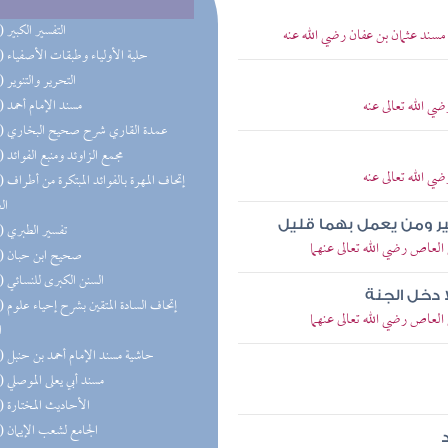
(92) التفسير الكبير
 مسند عثمان بن عفان رضي الله عنه
(85) حلية الأولياء وطبقات الأصفياء
(59) التحرير والتنوير
ي الله تعالى عنه
(58) مسند الإمام أحمد
(50) عمدة القاري شرح صحيح البخاري
(48) مجمع الزاوئد ومنبع الفوائد
ي الله تعالى عنه
(47) إتحاف 
ال
ير ومن يعمل بهما قليل
(44) تفسير الطبري
العاص رضي الله تعالى عنهما
(43) صحيح ابن حبان
(42) السنن الكبرى للنسائي
 دخل الجنة
(33) إتحاف
العاص رضي الله تعالى عنهما
ا
(32) حاشية مسند الإمام أحمد بن حنبل
(32) مسند أبي يعلى الموصلي
(31) الأحاديث المختارة
(28) الجامع لشعب الإيمان