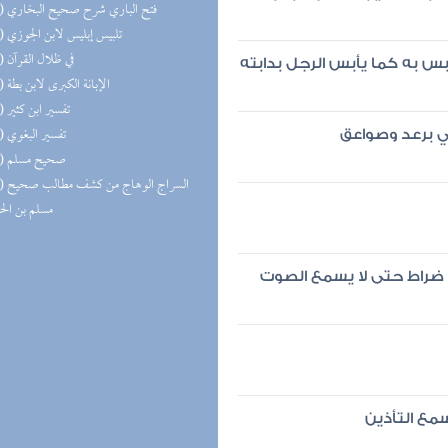
(16) فتح الباري شرح صحيح البخاري
(15) تلبيس إبليس لابن الجوزي
(15) في ظلال القرآن
س به كما يأبس الرجل بدابته
(14) الإبانة الكبرى لابن بطة
(14) تفسير ابن كثير
(14) تفسير البغوي
ي برعد وصواعق
(14) صحيح مسلم
(13) السر
مسلم بن ال
ه ضراط حتى لا يسمع الصوت
سمع التأذين