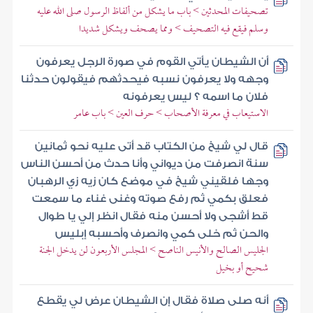
تصحيفات المحدثين > باب ما يشكل من ألفاظ الرسول صلى الله عليه
وسلم فيقع فيه التصحيف > ومما يصحف ويشكل شديدا
أن الشيطان يأتي القوم في صورة الرجل يعرفون
وجهه ولا يعرفون نسبه فيحدثهم فيقولون حدثنا
فلان ما اسمه ؟ ليس يعرفونه
الاستيعاب في معرفة الأصحاب > حرف العين > باب عامر
قال لي شيخ من الكتاب قد أتى عليه نحو ثمانين
سنة انصرفت من ديواني وأنا حدث من أحسن الناس
وجها فلقيني شيخ في موضع كان زيه زي الرهبان
فعلق بكمي ثم رفع صوته وغنى غناء ما سمعت
قط أشجى ولا أحسن منه فقال انظر إلي يا طوال
والحن ثم خلى كمي وانصرف وأحسبه إبليس
الجليس الصالح والأنيس الناصح > المجلس الأربعون لن يدخل الجنة
شحيح أو بخيل
أنه صلى صلاة فقال إن الشيطان عرض لي يقطع