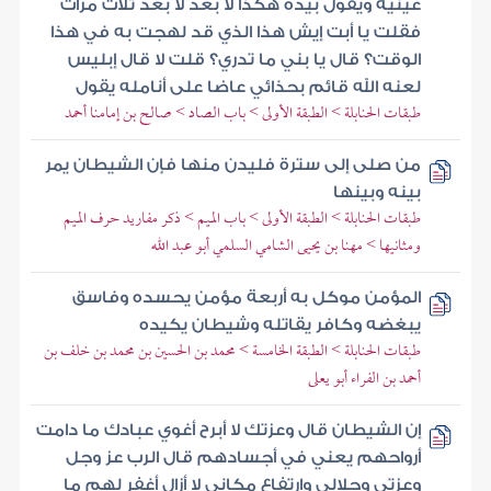
عينيه ويقول بيده هكذا لا بعد لا بعد ثلاث مرات
فقلت يا أبت إيش هذا الذي قد لهجت به في هذا
الوقت؟ قال يا بني ما تدري؟ قلت لا قال إبليس
لعنه الله قائم بحذائي عاضا على أنامله يقول
طبقات الحنابلة > الطبقة الأولى > باب الصاد > صالح بن إمامنا أحمد
من صلى إلى سترة فليدن منها فإن الشيطان يمر
بينه وبينها
طبقات الحنابلة > الطبقة الأولى > باب الميم > ذكر مفاريد حرف الميم
ومثانيها > مهنا بن يحيى الشامي السلمي أبو عبد الله
المؤمن موكل به أربعة مؤمن يحسده وفاسق
يبغضه وكافر يقاتله وشيطان يكيده
طبقات الحنابلة > الطبقة الخامسة > محمد بن الحسين بن محمد بن خلف بن
أحمد بن الفراء أبو يعلى
إن الشيطان قال وعزتك لا أبرح أغوي عبادك ما دامت
أرواحهم يعني في أجسادهم قال الرب عز وجل
وعزتي وجلالي وارتفاع مكاني لا أزال أغفر لهم ما