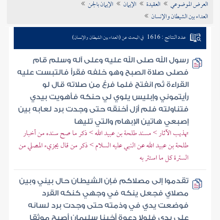
العرض الموضوعي
العقيدة
الإيمان
الإيمان بالجن
تراجم الأعلام
العداء بين الشيطان والإنسان
عدد النتائج : 1616
في البحث عن (العداء بين الشيطان والإنسان)
رسول الله صلى الله عليه وعلى آله وسلم قام
فصلى صلاة الصبح وهو خلفه فقرأ فالتبست عليه
القراءة ثم انفتح فلما فرغ من صلاته قال لو
رأيتموني وإبليس يلوي لي حنكه فأهويت بيدي
فتناولته فلم أزل أخنقه حتى وجدت برد لعابه بين
إصبعي هاتين الإبهام والتي تليها
تهذيب الآثار > مسند طلحة بن عبيد الله > ذكر ما صح سنده من أخبار
طلحة بن عبيد الله عن النبي عليه السلام > ذكر من قال يجزيء المصلي من
السترة كل ما استتر به
تقدموا إلى مصلاكم فإن الشيطان حال بيني وبين
مصلاي فجعل ينكه في وجهي كنكه القرد
فوضعت يدي في وذمته حتى وجدت برد لسانه
على يدي فلولا دعوة أخينا سليمان أصبح موثقا