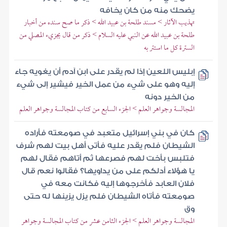
يضحك منه من كان يخافه
تهذيب الآثار > مسند طلحة بن عبيد الله > ذكر ما صح سنده من أخبار
طلحة بن عبيد الله عن النبي عليه السلام > ذكر من قال يجزيء المصلي من
السترة كل ما استتر به
إبليس اللعين إذا لم يقدر على ابن آدم أن يغويه جاء
إليه وهو على شيء من عمل الخير فيشير إلى شيء
من الخير دونه
المجالسة وجواهر العلم > الجزء السابع من كتاب المجالسة وجواهر العلم
كان في بني إسرائيل متعبد في صومعته فأراده
الشيطان فلم يقدر عليه فأتى أهل بيت لهم شرف
فتلبس بأخت لهم فصرعها ثم أتاهم فقال لهم
يا هؤلاء أدلكم على من يداويها؟ فقالوا نعم قال
فلان العابد فأخرجوها إليه فكانت معه في
صومعته فأتاه الشيطان فلم يزل يزينها له حتى
وق
المجالسة وجواهر العلم > الجزء الثامن عشر من كتاب المجالسة وجواهر